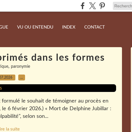
NGUE
VU OU ENTENDU
INDEX
CONTACT
rimés dans les formes
,
ique
paronymie
07.2026
…
rait formulé le souhait de témoigner au procès en
 le 6 février 2026.) « Mort de Delphine Jubillar :
abilité", selon son...
ire la suite