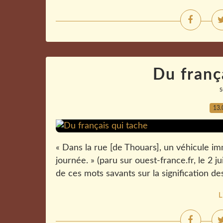
Du franç
13.
« Dans la rue [de Thouars], un véhicule im
journée. » (paru sur ouest-france.fr, le 2 j
de ces mots savants sur la signification desq
L