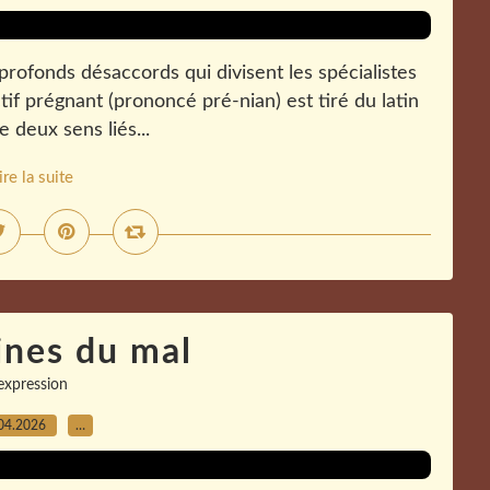
s profonds désaccords qui divisent les spécialistes
ectif prégnant (prononcé pré-nian) est tiré du latin
 deux sens liés...
ire la suite
ines du mal
expression
04.2026
…