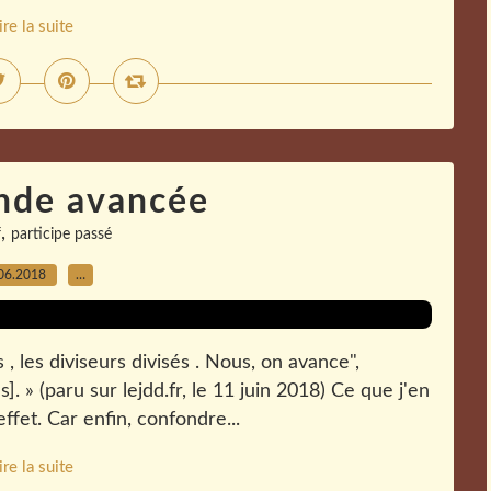
ire la suite
nde avancée
,
f
participe passé
06.2018
…
 les diviseurs divisés . Nous, on avance",
]. » (paru sur lejdd.fr, le 11 juin 2018) Ce que j'en
fet. Car enfin, confondre...
ire la suite