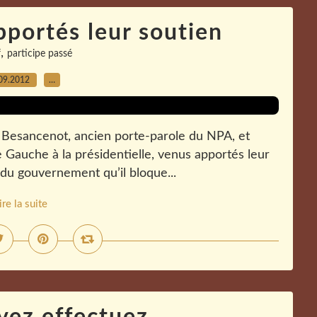
pportés leur soutien
,
f
participe passé
09.2012
…
er Besancenot, ancien porte-parole du NPA, et
Gauche à la présidentielle, venus apportés leur
é du gouvernement qu’il bloque...
ire la suite