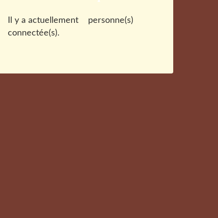
Il y a actuellement
personne(s)
connectée(s).