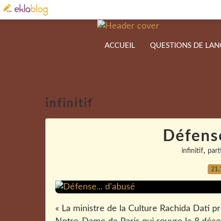
ACCUEIL
QUESTIONS DE LA
infinitif
Défense
,
infinitif
part
21.
« La ministre de la Culture Rachida Dati p