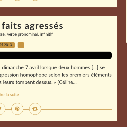
 faits agressés
,
,
ssé
verbe pronominal
infinitif
04.2013
…
n dimanche 7 avril lorsque deux hommes [...] se
 agression homophobe selon les premiers éléments
s leurs tombent dessus. » (Céline...
ire la suite