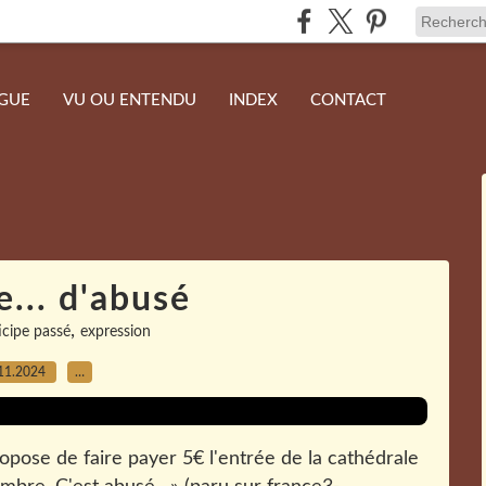
NGUE
VU OU ENTENDU
INDEX
CONTACT
... d'abusé
,
icipe passé
expression
11.2024
…
ropose de faire payer 5€ l'entrée de la cathédrale