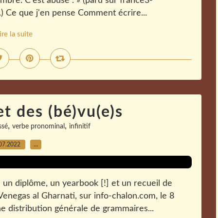
bre. C'est abusé . » (paru sur france3-
4.) Ce que j'en pense Comment écrire...
ire la suite
t des (bé)vu(e)s
,
,
ssé
verbe pronominal
infinitif
07.2022
…
un diplôme, un yearbook [!] et un recueil de
Venegas al Gharnati, sur info-chalon.com, le 8
ne distribution générale de grammaires...