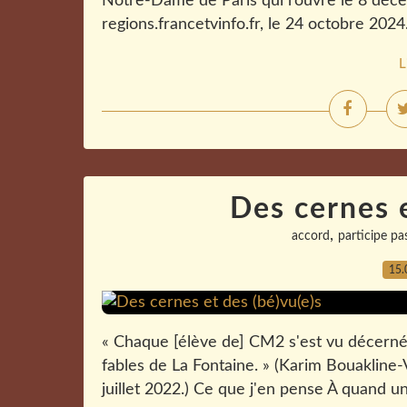
Notre-Dame de Paris qui rouvre le 8 décem
regions.francetvinfo.fr, le 24 octobre 202
L
Des cernes e
,
accord
participe pa
15.
« Chaque [élève de] CM2 s'est vu décerné 
fables de La Fontaine. » (Karim Bouakline-
juillet 2022.) Ce que j'en pense À quand u