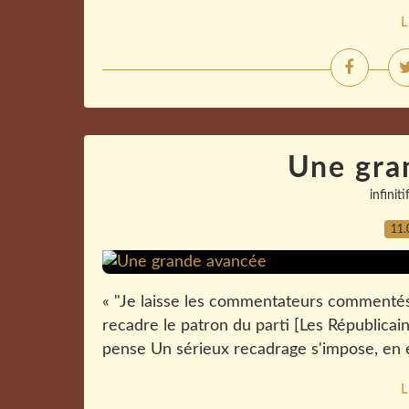
L
Une gra
infiniti
11.
« "Je laisse les commentateurs commentés ,
recadre le patron du parti [Les Républicains
pense Un sérieux recadrage s'impose, en ef
L