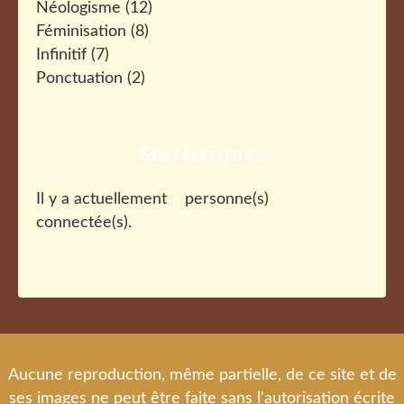
Néologisme
(12)
Féminisation
(8)
Infinitif
(7)
Ponctuation
(2)
Statistiques
Il y a actuellement
personne(s)
connectée(s).
Aucune reproduction, même partielle, de ce site et de
ses images ne peut être faite sans l'autorisation écrite