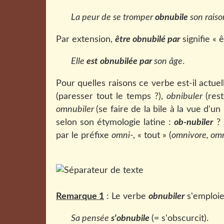
La peur de se tromper
obnubile
son rais
Par extension,
être obnubilé par
signifie « 
Elle
est obnubilée par
son âge
.
Pour quelles raisons ce verbe est-il actu
(paresser tout le temps ?),
obnibuler
(res
omnubiler
(se faire de la bile à la vue d'u
selon son étymologie latine :
ob-nubiler
? 
par le préfixe
omni-
, « tout » (
omnivore, om
Remarque 1
: Le verbe
obnubiler
s'emploie
Sa pensée
s'obnubile
(= s'obscurcit).