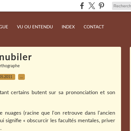
NGUE
VU OU ENTENDU
INDEX
CONTACT
nubiler
rthographe
05.2011
…
nt certains butent sur sa prononciation et son
de nuages (racine que l'on retrouve dans l'ancien
qui signifie « obscurcir les facultés mentales, priver
.