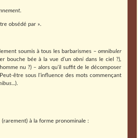
onnement
.
être obsédé par ».
ellement soumis à tous les barbarismes –
omnibuler
ter bouche bée à la vue d'un
obni
dans le ciel ?)
,
n homme nu ?) – alors qu'il suffit de le décomposer
Peut-être sous l'influence des mots commençant
nibus
...).
 (rarement) à la forme pronominale :