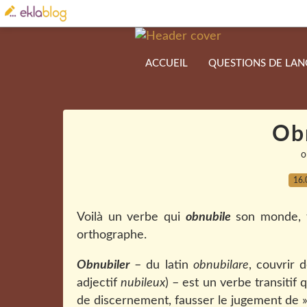
ACCUEIL
QUESTIONS DE LA
Ob
o
16.
Voilà un verbe qui
obnubile
son monde, ta
orthographe.
Obnubiler
– du latin
obnubilare
, couvrir 
adjectif
nubileux
) – est un verbe transitif 
de discernement, fausser le jugement de »