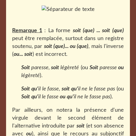
Remarque 1
: La forme
soit (que) ... soit (que)
peut être remplacée, surtout dans un registre
soutenu, par
soit (que)... ou (que)
, mais l'inverse
(
ou... soit
) est incorrect.
Soit
paresse,
soit
légèreté
(ou
Soit
paresse
ou
légèreté
).
Soit qu'
il le fasse,
soit qu'
il ne le fasse pas
(ou
Soit qu'
il le fasse
ou qu'
il ne le fasse pas
).
Par ailleurs, on notera la présence d'une
virgule devant le second élément de
l'alternative introduite par
soit
(et son absence
avec
ou
), ainsi que le recours au subjonctif