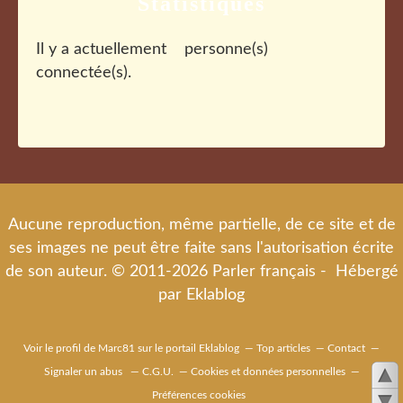
Statistiques
Il y a actuellement
personne(s)
connectée(s).
Aucune reproduction, même partielle, de ce site et de
ses images ne peut être faite sans l'autorisation écrite
de son auteur. © 2011-2026 Parler français - Hébergé
par
Eklablog
Voir le profil de
Marc81
sur le portail Eklablog
Top articles
Contact
Signaler un abus
C.G.U.
Cookies et données personnelles
Préférences cookies