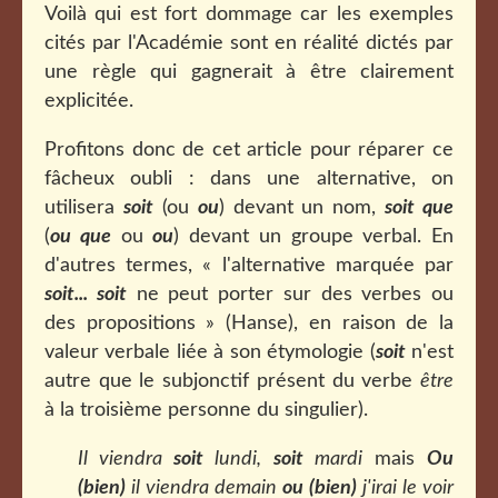
Voilà qui est fort dommage car les exemples
cités par l'Académie sont en réalité dictés par
une règle qui gagnerait à être clairement
explicitée.
Profitons donc de cet article pour réparer ce
fâcheux oubli : dans une alternative, on
utilisera
soit
(ou
ou
) devant un nom,
soit que
(
ou que
ou
ou
) devant un groupe verbal. En
d'autres termes, «
l'alternative marquée par
soit... soit
ne peut porter sur des verbes ou
des propositions
» (Hanse), en raison de la
valeur verbale liée à son étymologie (
soit
n'est
autre que le subjonctif présent du verbe
être
à la troisième personne du singulier).
Il viendra
soit
lundi,
soit
mardi
mais
Ou
(bien)
il viendra demain
ou (bien)
j'irai le voir