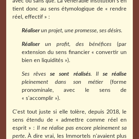
avec ou sans
que
. La vénérable institution s'en
tient donc au sens étymologique de « rendre
réel, effectif » :
Réaliser
un projet, une promesse, ses désirs.
Réaliser
un profit, des bénéfices
(par
extension du sens financier « convertir un
bien en liquidités »).
Ses rêves
se sont réalisés
. Il
se réalise
pleinement dans son métier
(forme
pronominale, avec le sens de
« s'accomplir »).
C'est tout juste si elle tolère, depuis 2018, le
sens étendu de « admettre comme réel en
esprit » :
Il ne réalise pas encore pleinement sa
perte
. À dire vrai, les Immortels n'avaient plus