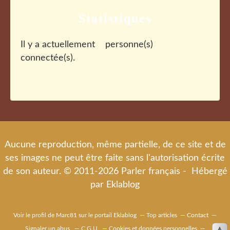
Statistiques
Il y a actuellement
personne(s)
connectée(s).
Aucune reproduction, même partielle, de ce site et de
ses images ne peut être faite sans l'autorisation écrite
de son auteur. © 2011-2026 Parler français - Hébergé
par
Eklablog
Voir le profil de
Marc81
sur le portail Eklablog
Top articles
Contact
Signaler un abus
C.G.U.
Cookies et données personnelles