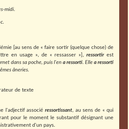
ès-midi
.
c.
mie [au sens de « faire sortir (quelque chose) de
ttre en usage », de « ressasser »],
ressortir
est
carnet dans sa poche, puis l'en
a ressorti
.
Elle
a ressorti
êmes âneries.
 l'adjectif associé
ressortissant
, au sens de « qui
norant pour le moment le substantif désignant une
istrativement d'un pays.