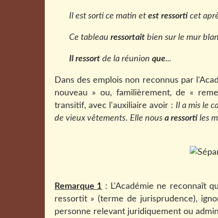
Il est sorti ce matin et
est ressorti
cet apr
Ce tableau
ressortait
bien sur le mur blan
Il ressort
de la réunion
que
...
Dans des emplois non reconnus par l'Acadé
nouveau » ou, familièrement, de « reme
transitif, avec l'auxiliaire avoir :
Il a mis le 
de vieux vêtements
.
Elle nous
a ressorti
les m
Remarque 1
: L'Académie ne reconnaît que
ressortit » (terme de jurisprudence), ig
personne relevant juridiquement ou admin