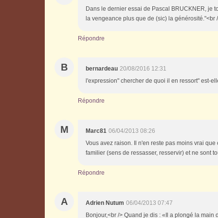
Dans le dernier essai de Pascal BRUCKNER, je tombe
la vengeance plus que de (sic) la générosité."<br /
Répondre
B
bernardeau
20/08/2016 12:31
l'expression" chercher de quoi il en ressort" est-ell
Répondre
M
Marc81
06/04/2013 08:26
Vous avez raison. Il n'en reste pas moins vrai que ce
familier (sens de ressasser, resservir) et ne sont 
Répondre
A
Adrien Nutum
06/04/2013 07:47
Bonjour,<br /> Quand je dis : «Il a plongé la main