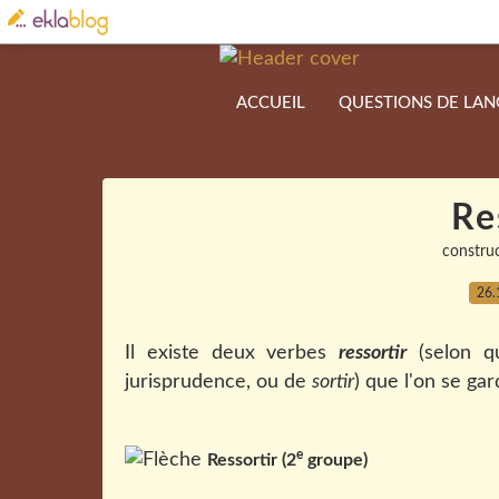
ACCUEIL
QUESTIONS DE LA
Re
constru
26.
Il existe deux verbes
ressortir
(selon q
jurisprudence, ou de
sortir
) que l'on se ga
e
Ressortir (2
groupe)