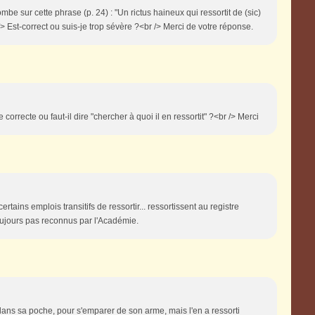
 sur cette phrase (p. 24) : "Un rictus haineux qui ressortit de (sic)
> Est-correct ou suis-je trop sévère ?<br /> Merci de votre réponse.
e correcte ou faut-il dire "chercher à quoi il en ressortit" ?<br /> Merci
rtains emplois transitifs de ressortir... ressortissent au registre
toujours pas reconnus par l'Académie.
 dans sa poche, pour s'emparer de son arme, mais l'en a ressorti