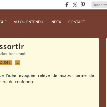
NGUE
VU OU ENTENDU
INDEX
CONTACT
ssortir
,
ction
homonymie
12.2011
…
ue l'idée évoquée relève de
ressort
, terme de
rdera de confondre.