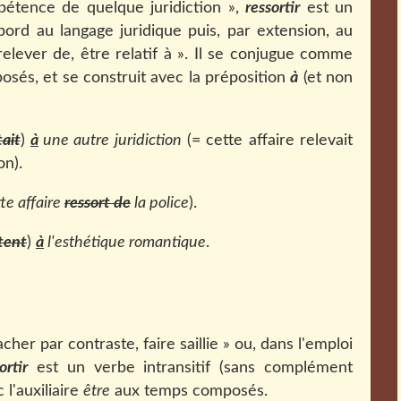
étence de quelque juridiction »,
ressortir
est un
abord au langage juridique puis, par extension, au
ever de, être relatif à ». Il se conjugue comme
és, et se construit avec la préposition
à
(et non
tait
)
à
une autre juridiction
(= cette affaire relevait
on).
te affaire
ressort de
la police
).
tent
)
à
l'esthétique romantique
.
her par contraste, faire saillie » ou, dans l'emploi
ortir
est un verbe intransitif (sans complément
c l'auxiliaire
être
aux temps composés.