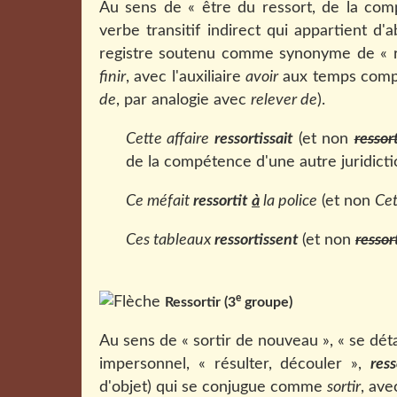
Au sens de « être du ressort, de la comp
verbe transitif indirect qui appartient d'
registre soutenu comme synonyme de « rel
finir
, avec l'auxiliaire
avoir
aux temps compos
de
, par analogie avec
relever de
).
Cette affaire
ressortissait
(et non
ressor
de la compétence d'une autre juridicti
Ce méfait
ressortit
à
la police
(et non
Cet
Ces tableaux
ressortissent
(et non
ressor
e
Ressortir (3
groupe)
Au sens de « sortir de nouveau », « se détac
impersonnel, « résulter, découler »,
ress
d'objet) qui se conjugue comme
sortir
, ave