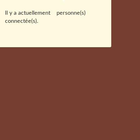
Il y a actuellement
personne(s)
connectée(s).