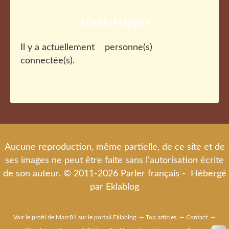
Statistiques
Il y a actuellement
personne(s)
connectée(s).
Aucune reproduction, même partielle, de ce site et de
ses images ne peut être faite sans l'autorisation écrite
de son auteur. © 2011-2026 Parler français - Hébergé
par
Eklablog
Voir le profil de
Marc81
sur le portail Eklablog
Top articles
Contact