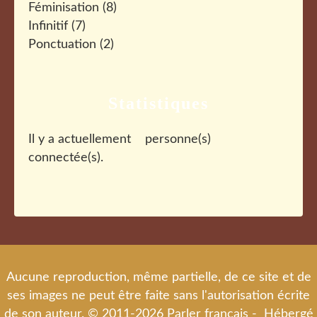
Féminisation
(8)
Infinitif
(7)
Ponctuation
(2)
Statistiques
Il y a actuellement
personne(s)
connectée(s).
Aucune reproduction, même partielle, de ce site et de
ses images ne peut être faite sans l'autorisation écrite
de son auteur. © 2011-2026 Parler français - Hébergé