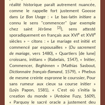
réalité historique paraît autrement nuancée,
comme le rappelle fort justement Goosse
dans
Le Bon Usage
: « Le bas-latin
initiare
a
connu le sens "commencer" (par exemple
[2]
chez saint Jérôme
), sens attesté
e
e
sporadiquement en français aux XVI
et XVII
siècles » − citons : « Le mariage est initié et
commencé par espousailles » (
Du sacrement
de mariage
, vers 1480), « Quartiers [de lune]
croissans, initians » (Rabelais, 1547), « Initier,
Commencer,
Beghinnen
» (Mathias Sasbout,
Dictionnaire français-flamand
, 1579), « Phebus
de mesme creinte espronne le courssier, Pour
sans rumeur aux cieux sa course initier »
(Loÿs Papon, 1581), « C'est où s'initia la
creation du monde » (Antoine Fuzy, 1609),
« Parquoy le sacré oracle a justement deu