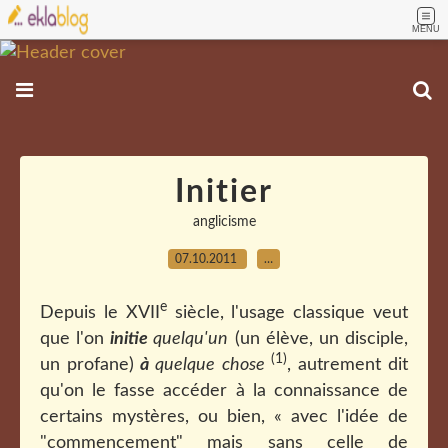
MENU
Initier
anglicisme
07.10.2011
…
e
Depuis le XVII
siècle, l'usage classique veut
que l'on
initie
quelqu'un
(un élève, un disciple,
(1)
un profane)
à
quelque chose
, autrement dit
qu'on le fasse accéder à la connaissance de
certains mystères, ou bien, « avec l'idée de
"commencement" mais sans celle de