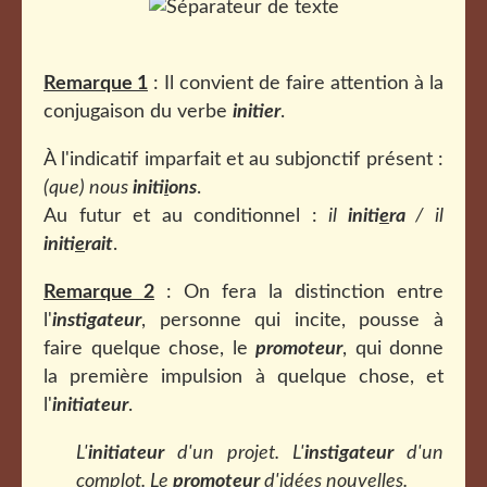
Remarque 1
: Il convient de faire attention à la
conjugaison du verbe
initier
.
À l'indicatif imparfait et au subjonctif présent :
(que) nous
init
ii
ons
.
Au futur et au conditionnel :
il
initi
e
ra
/ il
initi
e
rait
.
Remarque 2
: On fera la distinction entre
l'
instigateur
, personne qui incite, pousse à
faire quelque chose, le
promoteur
, qui donne
la première impulsion à quelque chose, et
l'
initiateur
.
L'
initiateur
d'un projet.
L'
instigateur
d'un
complot. Le
promoteur
d'idées nouvelles.