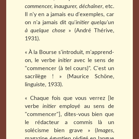
commencer, inaugurer, déchaîner
, etc.
Il n'y en a jamais eu d'exemples, car
on n'a jamais dit qu'
initier quelqu'un
à quelque chose
» (André Thérive,
1931).
« À la Bourse s'introduit, m'apprend-
on, le verbe
initier
avec le sens de
"commencer (à tel cours)". C'est un
sacrilège ! » (Maurice Schöne,
linguiste, 1933).
« Chaque fois que vous verrez [le
verbe
initier
employé au sens de
"commencer"], dites-vous bien que
le rédacteur a commis là un
solécisme bien grave » (
Images
,
magazine égyptien rédigé en langue