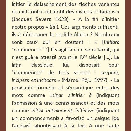
initier le delaschement des fleches venantes
du ciel contre tel motif des divines irritations »
(Jacques Severt, 1623), « A la fin d'initier
nostre propos » (
Id.
). Ces arguments suffisent-
ils à dédouaner la perfide Albion ? Nombreux
sont ceux qui en doutent : « [
Initiare
"commencer" ?] Il s'agit là d'un sens tardif, qui
e
n'est guère attesté avant le IV
siècle [...]. Le
latin classique, lui, disposait pour
"commencer" de trois verbes :
coepere,
incipere
et
inchoare
» (Marcel Péju, 1997), « La
proximité formelle et sémantique entre des
mots comme
initier, s'initier à
(indiquant
l'admission à une connaissance) et des mots
comme
initial, initialement, initiative
(indiquant
un commencement) a favorisé un calque [de
l'anglais] aboutissant à la fois à une faute