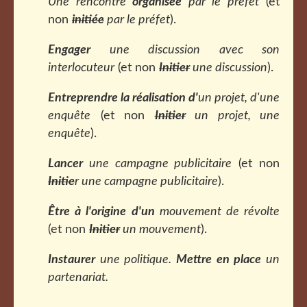
Une rencontre
organisée
par le préfet
(et
non
initiée
par le préfet
).
Engager
une discussion avec son
interlocuteur
(et non
Initier
une discussion
).
Entreprendre la réalisation d'
un projet, d'une
enquête
(et non
Initier
un projet, une
enquête
).
Lancer
une campagne publicitaire
(et non
Initie
r une campagne publicitaire
).
Être à l'origine d'un
mouvement de révolte
(et non
I
nitier
un mouvement
).
Instaurer
une politique.
Mettre en place
un
partenariat.