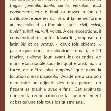
fragile, juvénile, labile, sénile, versatile,
etc.)
conservent leur
e
final au masculin (on dit
qu'ils sont épicènes car ils ont la même forme
au masculin et au féminin), sauf :
civi
l
,
incivi
l
,
puéri
l
, subti
l
, vi
l
, viri
l
, volati
l
.
À ces exceptions, il
conviendrait d'ajouter
bissextil
(composé du
latin
bis
et de
sextus
, « deux fois sixième »,
parce que, dans le calendrier romain, le 24
février, sixième jour avant les calendes de
mars, était doublé tous les quatre ans), mais à
force de n'être plus employé que dans la
locution
année bissextile
, l'Académie a cru bon
d'en faire un adjectif des deux genres, en
figeant sa graphie avec
e
final. Cet arbitrage
qui sent la renonciation ne fait heureusement
débat qu'une fois tous les quatre ans...