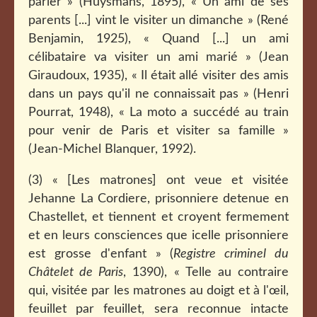
parler » (Huysmans, 1895), « Un ami de ses
parents [...] vint le visiter un dimanche » (René
Benjamin, 1925), « Quand [...] un ami
célibataire va visiter un ami marié » (Jean
Giraudoux, 1935), « Il était allé visiter des amis
dans un pays qu'il ne connaissait pas » (Henri
Pourrat, 1948), « La moto a succédé au train
pour venir de Paris et visiter sa famille »
(Jean-Michel Blanquer, 1992).
(3) « [Les matrones] ont veue et visitée
Jehanne La Cordiere, prisonniere detenue en
Chastellet, et tiennent et croyent fermement
et en leurs consciences que icelle prisonniere
est grosse d'enfant » (
Registre criminel du
Châtelet de Paris
, 1390), « Telle au contraire
qui, visitée par les matrones au doigt et à l'œil,
feuillet par feuillet, sera reconnue intacte