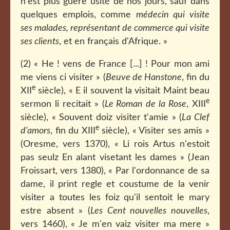
n'est plus guère usité de nos jours, sauf dans
quelques emplois, comme
médecin qui visite
ses malades, représentant de commerce qui visite
ses clients
, et en français d'Afrique. »
(2) « He ! vens de France [...] ! Pour mon ami
me viens ci visiter » (
Beuve de Hanstone
, fin du
e
XII
siècle), « E il souvent la visitait Maint beau
e
sermon li recitait » (
Le Roman de la Rose
, XIII
siècle), « Souvent doiz visiter t'amie » (
La Clef
e
d'amors
, fin du XIII
siècle), « Visiter ses amis »
(Oresme, vers 1370), « Li rois Artus n'estoit
pas seulz En alant visetant les dames » (Jean
Froissart, vers 1380), « Par l'ordonnance de sa
dame, il print regle et coustume de la venir
visiter a toutes les foiz qu'il sentoit le mary
estre absent » (
Les Cent nouvelles nouvelles
,
vers 1460), « Je m'en vaiz visiter ma mere »