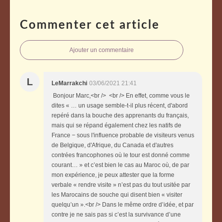
Commenter cet article
Ajouter un commentaire
L
LeMarrakchi
03/06/2021 21:41
Bonjour Marc,<br /> <br /> En effet, comme vous le
dites « … un usage semble-t-il plus récent, d'abord
repéré dans la bouche des apprenants du français,
mais qui se répand également chez les natifs de
France − sous l'influence probable de visiteurs venus
de Belgique, d'Afrique, du Canada et d'autres
contrées francophones où le tour est donné comme
courant… » et c’est bien le cas au Maroc où, de par
mon expérience, je peux attester que la forme
verbale « rendre visite » n’est pas du tout usitée par
les Marocains de souche qui disent bien « visiter
quelqu’un ».<br /> Dans le même ordre d’idée, et par
contre je ne sais pas si c’est la survivance d’une