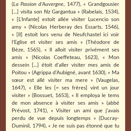
(
La Passion d'Auvergne
, 1477), « Grandgousier
[...] visita son filz Gargantua » (Rabelais, 1534),
« [L'Infante] estoit allée visiter Lucencio son
amy » (Nicolas Herberay des Essarts, 1546),
« [Il] estoit lors venu de Neufchastel ici voir
l'Eglise et visiter ses amis » (Théodore de
Bèze, 1565), « Il alloit visiter privément ses
amis » (Nicolas Coeffeteau, 1623), « Mon
dessein [...] étoit d'aller visiter mes amis de
Poitou » (Agrippa d'Aubigné, avant 1630), « Ma
sœur est allé visiter ma mere » (Vaugelas,
1647), « Elle les [= ses frères] vint un jour
visiter » (Bossuet, 1653), « Il employa le tems
de mon absence à visiter ses amis » (abbé
Prévost, 1741), « Visiter un ami que j'avais
perdu de vue depuis longtemps » (Ducray-
Duminil, 1794), « Je ne suis pas étonné que tu