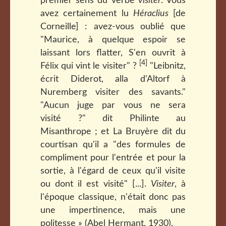
premier sens du verbe
visiter
. Vous
avez certainement lu
Héraclius
[de
Corneille] : avez-vous oublié que
"Maurice, à quelque espoir se
laissant lors flatter, S'en ouvrit à
[4]
Félix qui vint le visiter" ?
"Leibnitz,
écrit Diderot, alla d'Altorf à
Nuremberg visiter des savants."
"Aucun juge par vous ne sera
visité ?" dit Philinte au
Misanthrope ; et La Bruyère dit du
courtisan qu'il a "des formules de
compliment pour l'entrée et pour la
sortie, à l'égard de ceux qu'il visite
ou dont il est visité" [...].
Visiter
, à
l'époque classique, n'était donc pas
une impertinence, mais une
politesse » (Abel Hermant, 1930).