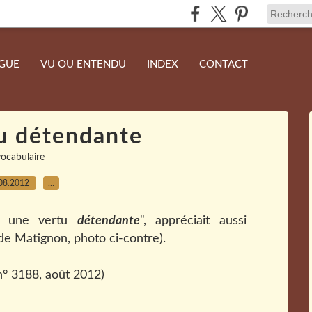
NGUE
VU OU ENTENDU
INDEX
CONTACT
u détendante
vocabulaire
08.2012
…
 a une vertu
détendante
", appréciait aussi
de Matignon, photo ci-contre).
° 3188, août 2012)