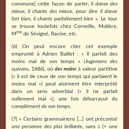
commune] cette façon de parler,
il danse des
mieux, il chante des mieux
, pour dire
il danse
fort bien, il chante parfaitement bien
». Le tour
se trouve toutefois chez Corneille, Molière,
me
M
de Sévigné, Racine, etc.
(6) On peut encore citer cet exemple
emprunté à Adrien Baillet : « Il parloit des
moins mal de son temps » (
Jugemens des
sçavans
, 1686), où
des moins
à valeur partitive
(« il est de ceux de son temps qui parlaient le
moins mal ») peut aisément être interprété
dans un sens adverbial (« il ne parlait
nullement mal »), une fois débarrassé du
complément
de son temps
.
(7) « Certains grammairiens [...] ont préconisé
une personne des plus brillante
, sans
s
(= une