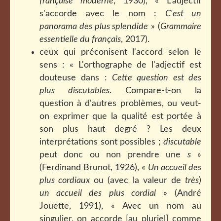
française moderne
, 1930), « L'adjectif
s'accorde avec le nom :
C'est un
panorama des plus splendide
» (
Grammaire
essentielle du français
, 2017).
ceux qui préconisent l'accord selon le
sens : « L'orthographe de l'adjectif est
douteuse dans :
Cette question est des
plus discutables
. Compare-t-on la
question à d'autres problèmes, ou veut-
on exprimer que la qualité est portée à
son plus haut degré ? Les deux
interprétations sont possibles ;
discutable
peut donc ou non prendre une
s
»
(Ferdinand Brunot, 1926), «
Un accueil des
plus cordiaux
ou (avec la valeur de
très
)
un accueil des plus cordial
» (André
Jouette, 1991), « Avec un nom au
singulier, on accorde [au pluriel] comme