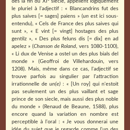
dès la fin du XI
siècle, appellent logiquement
le pluriel à l'adjectif : « Blancandrins fut des
plus saives [= sages] paiens » (
un
est ici sous-
entendu), « Cels de France des plus saives qui
sunt », « E vint [= vingt] hostages des plus
gentilz », « Des plus feluns dis [= dix] en ad
apelez » (
Chanson de Roland
, vers 1080-1100),
« Li dux de Venise a ostel un des plus bials del
monde » (Geoffroi de Villehardouin, vers
1208). Mais, même dans ce cas, l'adjectif se
trouve parfois au singulier par l'attraction
irrationnelle de
un(e)
: « [Un roy] qui n'estoit
pas seulement un des plus vaillant et sage
prince de son siecle, mais aussi des plus noble
du monde » (Renaud de Beaune, 1588), plus
encore quand la variation en nombre est
perceptible à l'oral : « Je vous donnerai une
idée du sujet que je regarde comme l'un des