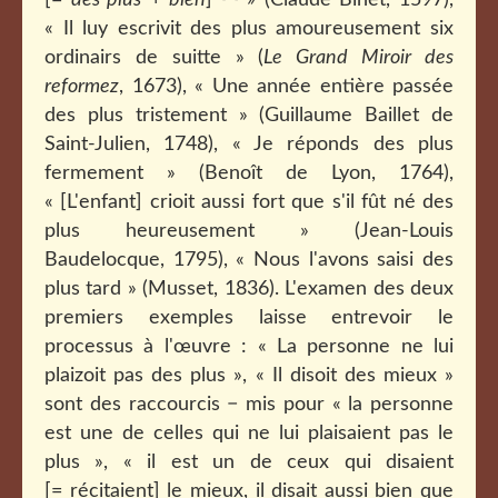
[=
des plus
+
bien
]
» (Claude Binet, 1597),
« Il luy escrivit des plus amoureusement six
ordinairs de suitte » (
Le Grand Miroir des
reformez
, 1673), « Une année entière passée
des plus tristement » (Guillaume Baillet de
Saint-Julien, 1748), « Je réponds des plus
fermement » (Benoît de Lyon, 1764),
« [L'enfant] crioit aussi fort que s'il fût né des
plus heureusement » (Jean-Louis
Baudelocque, 1795), « Nous l'avons saisi des
plus tard » (Musset, 1836). L'examen des deux
premiers exemples laisse entrevoir le
processus à l'œuvre : « La personne ne lui
plaizoit pas des plus », « Il disoit des mieux »
sont des raccourcis − mis pour « la personne
est une de celles qui ne lui plaisaient pas le
plus », « il est un de ceux qui disaient
[= récitaient] le mieux, il disait aussi bien que