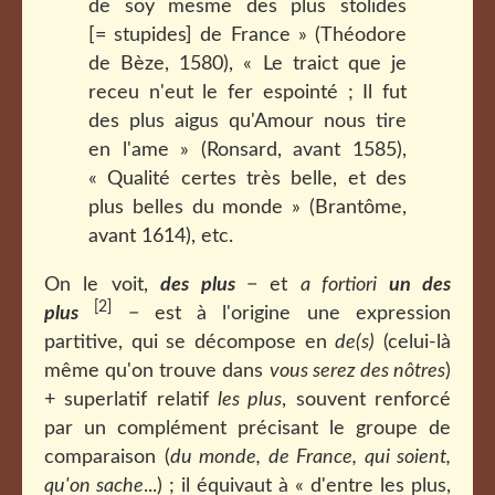
de soy mesme des plus stolides
[= stupides] de France » (Théodore
de Bèze, 1580), « Le traict que je
receu n'eut le fer espointé ; Il fut
des plus aigus qu'Amour nous tire
en l'ame » (Ronsard, avant 1585),
« Qualité certes très belle, et des
plus belles du monde » (Brantôme,
avant 1614), etc.
On le voit,
des plus
− et
a fortiori
un des
[2]
plus
− est à l'origine une expression
partitive, qui se décompose en
de(s)
(celui-là
même qu'on trouve dans
vous serez des nôtres
)
+ superlatif relatif
les plus
, souvent renforcé
par un complément précisant le groupe de
comparaison (
du monde, de France, qui soient,
qu'on sache
...) ; il équivaut à « d'entre les plus,