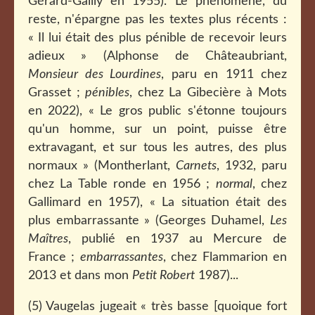
Gérard-Gailly en 1955). Le phénomène, du
reste, n'épargne pas les textes plus récents :
« Il lui était des plus pénible de recevoir leurs
adieux » (Alphonse de Châteaubriant,
Monsieur des Lourdines
, paru en 1911 chez
Grasset ;
pénibles
, chez La Gibecière à Mots
en 2022), « Le gros public s'étonne toujours
qu'un homme, sur un point, puisse être
extravagant, et sur tous les autres, des plus
normaux » (Montherlant,
Carnets
, 1932, paru
chez La Table ronde en 1956 ;
normal
, chez
Gallimard en 1957), « La situation était des
plus embarrassante » (Georges Duhamel,
Les
Maîtres
, publié en 1937 au Mercure de
France ;
embarrassantes
, chez Flammarion en
2013 et dans mon
Petit Robert
1987)...
(5) Vaugelas jugeait « très basse [quoique fort