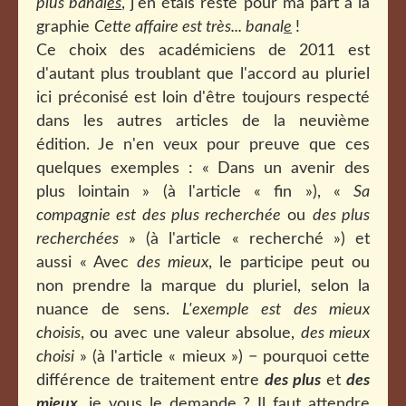
plus banal
es
, j'en étais resté pour ma part à la
graphie
Cette affaire est très... banal
e
!
Ce choix des académiciens de 2011 est
d'autant plus troublant que l'accord au pluriel
ici préconisé est loin d'être toujours respecté
dans les autres articles de la neuvième
édition. Je n'en veux pour preuve que ces
quelques exemples : « Dans un avenir des
plus lointain » (à l'article « fin »), «
Sa
compagnie est des plus recherchée
ou
des plus
recherchées
» (à l'article « recherché ») et
aussi « Avec
des mieux
, le participe peut ou
non prendre la marque du pluriel, selon la
nuance de sens.
L'exemple est des mieux
choisis
, ou avec une valeur absolue,
des mieux
choisi
» (à l'article « mieux ») − pourquoi cette
différence de traitement entre
des plus
et
des
mieux
, je vous le demande ? Il faut attendre