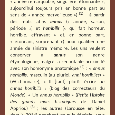
« année remarquable, singulière, étonnante »,
aujourd'hui toujours pris en bonne part au
(1)
sens de « année merveilleuse »)
− à partir
des mots latins
annus
(« année, saison,
période ») et
horribilis
(« qui fait horreur,
horrible, effrayant » et, en bonne part,
« étonnant, surprenant ») pour qualifier une
année de sinistre mémoire. Les uns veulent
conserver à
annus
son genre
étymologique, malgré la redoutable proximité
(2)
avec son homonyme anatomique
: «
annus
horribilis
, masculin (au pluriel,
anni horribiles
) »
(Wiktionnaire), « Il [faut] plutôt écrire
un
annus horribilis
» (blog des correcteurs du
Monde
), « Un
annus horribilis
» (
Petite Histoire
des grands mots historiques
de Daniel
(3)
Appriou)
; les autres (Larousse en tête,