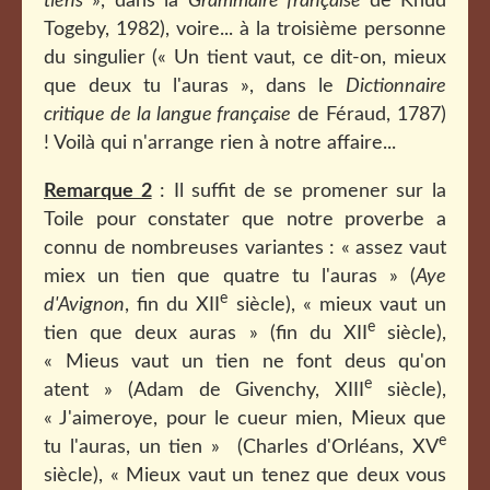
tiens
», dans la
Grammaire française
de Knud
Togeby, 1982), voire... à la troisième personne
du singulier (« Un tient vaut, ce dit-on, mieux
que deux tu l'auras », dans le
Dictionnaire
critique de la langue française
de Féraud, 1787)
! Voilà qui n'arrange rien à notre affaire...
Remarque 2
: Il suffit de se promener sur la
Toile pour constater que notre proverbe a
connu de nombreuses variantes : « assez vaut
miex un tien que quatre tu l'auras » (
Aye
e
d'Avignon
, fin du XII
siècle), « mieux vaut un
e
tien que deux auras » (fin du XII
siècle),
« Mieus vaut un tien ne font deus qu'on
e
atent » (Adam de Givenchy, XIII
siècle),
« J'aimeroye, pour le cueur mien, Mieux que
e
tu l'auras, un tien » (Charles d'Orléans, XV
siècle), « Mieux vaut un tenez que deux vous