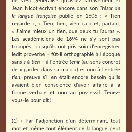
ne s'est généralisé qu'assez tardivement et
Jean Nicot écrivait encore dans son
Trésor de
la langue française
publié en 1606 : « Tien
regarde », « Tien, tien, vien ça » et, partant,
« J'aime mieux un tien, que deux tu l'auras ».
Les académiciens de 1694 ne s'y sont pas
trompés, puisqu'ils ont pris soin d'enregistrer
ledit proverbe − fût-il orthographié à l'époque
sans
s
à
tien
− à l'entrée
tenir
(au sens concret
de « garder dans sa main ») et non à l'entrée
tien
, preuve s'il en était encore besoin qu'ils
avaient bien conscience d'avoir affaire à la
forme verbale et non au possessif. Tenez-
vous-le pour dit !
(1) « Par l'adjonction d'un déterminant, tout
mot et même tout élément de la langue peut