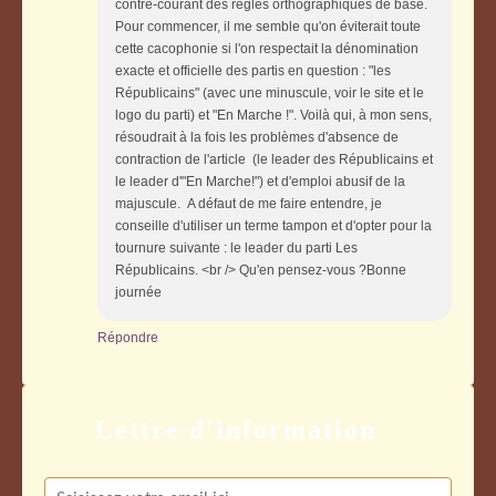
contre-courant des règles orthographiques de base.
Pour commencer, il me semble qu'on éviterait toute
cette cacophonie si l'on respectait la dénomination
exacte et officielle des partis en question : "les
Républicains" (avec une minuscule, voir le site et le
logo du parti) et "En Marche !". Voilà qui, à mon sens,
résoudrait à la fois les problèmes d'absence de
contraction de l'article (le leader des Républicains et
le leader d'"En Marche!") et d'emploi abusif de la
majuscule. A défaut de me faire entendre, je
conseille d'utiliser un terme tampon et d'opter pour la
tournure suivante : le leader du parti Les
Républicains. <br /> Qu'en pensez-vous ?Bonne
journée
Répondre