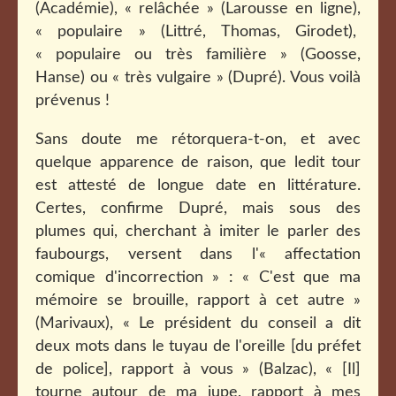
(Académie), « relâchée » (Larousse en ligne),
« populaire » (Littré, Thomas, Girodet),
« populaire ou très familière » (Goosse,
Hanse) ou « très vulgaire » (Dupré). Vous voilà
prévenus !
Sans doute me rétorquera-t-on, et avec
quelque apparence de raison, que ledit tour
est attesté de longue date en littérature.
Certes, confirme Dupré, mais sous des
plumes qui, cherchant à imiter le parler des
faubourgs, versent dans l'« affectation
comique d'incorrection » : « C'est que ma
mémoire se brouille, rapport à cet autre »
(Marivaux),
«
Le président du conseil a dit
deux mots dans le tuyau de l'oreille [du préfet
de police], rapport à vous » (Balzac),
« [Il]
tourne autour de ma jupe, rapport à mes