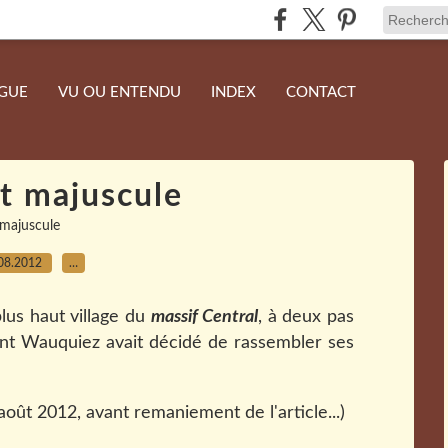
NGUE
VU OU ENTENDU
INDEX
CONTACT
t majuscule
majuscule
08.2012
…
plus haut village du
massif Central
, à deux pas
ent Wauquiez avait décidé de rassembler ses
 août 2012, avant remaniement de l'article...)