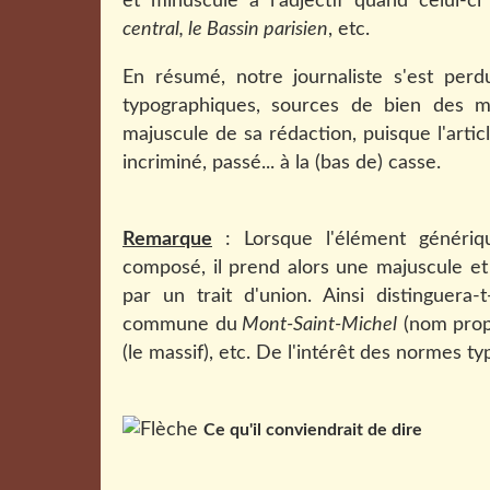
et minuscule à l'adjectif quand celui-c
central, le Bassin parisien
, etc.
En résumé, notre journaliste s'est per
typographiques, sources de bien des mau
majuscule de sa rédaction, puisque l'artic
incriminé, passé... à la (bas de) casse.
Remarque
: Lorsque l'élément génériq
composé, il prend alors une majuscule et 
par un trait d'union. Ainsi distinguera
commune du
Mont-Saint-Michel
(nom prop
(le massif), etc. De l'intérêt des normes 
Ce qu'il conviendrait de dire