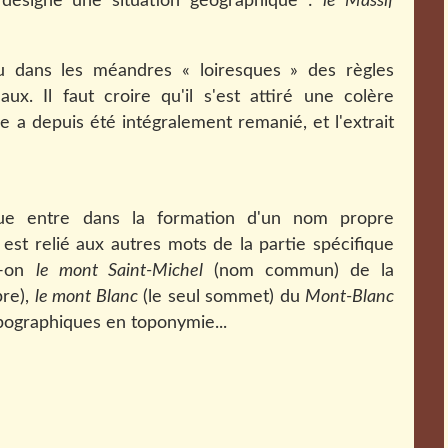
i désigne une situation géographique :
le Massif
du dans les méandres « loiresques » des règles
x. Il faut croire qu'il s'est attiré une colère
le a depuis été intégralement remanié, et l'extrait
ue entre dans la formation d'un nom propre
est relié aux autres mots de la partie spécifique
-t-on
le mont Saint-Michel
(nom commun) de la
re),
le mont Blanc
(le seul sommet) du
Mont-Blanc
typographiques en toponymie...