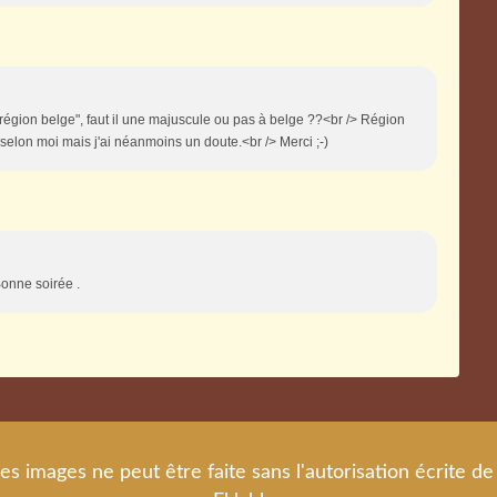
région belge", faut il une majuscule ou pas à belge ??<br /> Région
selon moi mais j'ai néanmoins un doute.<br /> Merci ;-)
 Bonne soirée .
es images ne peut être faite sans l'autorisation écrite 