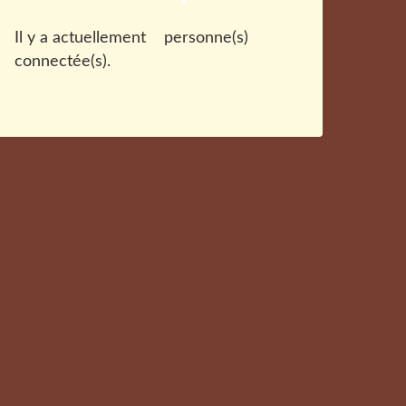
Il y a actuellement
personne(s)
connectée(s).