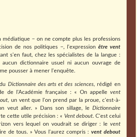
on médiatique − on ne compte plus les professions
cision de nos politiques −, l'expression
être vent
nt s'en faut, chez les spécialistes de la langue :
s aucun dictionnaire usuel ni aucun ouvrage de
t me pousser à mener l'enquête.
e du
Dictionnaire des arts et des sciences
, rédigé en
e de l'Académie française : « On appelle
vent
bout
, un vent que l'on prend par la proue, c'est-à-
on veut aller. » Dans son sillage, le
Dictionnaire
e cette utile précision : «
Vent debout
. C'est celui
izon vers lequel on voudrait se diriger : le
vent
re de tous. »
Vous l'aurez compris :
vent debout