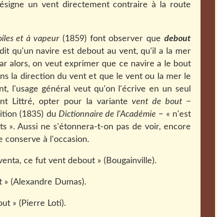
ésigne un vent directement contraire à la route
iles et à vapeur
(1859) font observer que
debout
it qu'un navire est debout au vent, qu'il a la mer
car alors, on veut exprimer que ce navire a le bout
ans la direction du vent et que le vent ou la mer le
nt, l'usage général veut qu'on l'écrive en un seul
t Littré, opter pour la variante
vent de bout
−
ition (1835) du
Dictionnaire de l'Académie
− « n'est
s ». Aussi ne s'étonnera-t-on pas de voir, encore
e conserve à l'occasion.
venta, ce fut vent debout » (Bougainville).
ut » (Alexandre Dumas).
t » (Pierre Loti).