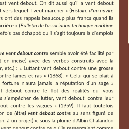
 est vent debout. On dit aussi qu'il a vent debout
 vers lequel il veut marcher » (
Histoire d'un navire
urs ont des rappels beaucoup plus francs quand ils
rrière » (
Bulletin de l'association technique maritime
tefois pas échappé qu'il s'agit toujours là d'emplois
tre vent debout contre
semble avoir été facilité par
 en incise) avec des verbes construits avec la
r
, etc.) : « Luttant vent debout contre une grosse
ontre lames et ras » (1868), « Celui qui se plaît à
fortune n'aura jamais la réputation d'un sage »
t debout contre le flot des réalités qui vous
pas s'empêcher de lutter, vent debout, contre leur
out contre les vagues » (1959). Il faut toutefois
ion de
(
être) vent debout contre
au sens figuré de
n, à un projet) », sous la plume d'Albin Chalandon
t vent debout contre ce qu'ils ressentaient comme