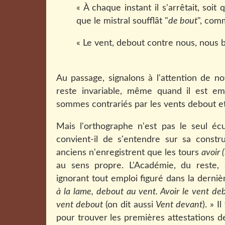
« À chaque instant il s'arrêtait, soit
que le mistral soufflât "
de bout
", com
« Le vent, debout contre nous, nous b
Au passage, signalons à l'attention de no
reste invariable, même quand il est e
sommes contrariés par les vents debout et
Mais l'orthographe n'est pas le seul éc
convient-il de s'entendre sur sa constru
anciens n'enregistrent que les tours
avoir 
au sens propre. L'Académie, du reste
,
ignorant tout emploi figuré dans la derni
à la lame, d
ebout au vent.
Avoir le vent d
vent debout
(on dit aussi
Vent devant
). » I
pour trouver les premières attestations 