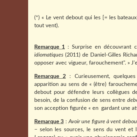
(*) «
Le vent debout qui les [= les bateaux
tout vent).
Remarque 1
: Surprise en découvrant c
idiomatiques
(2011) de Daniel-Gilles Richa
opposer avec vigueur, farouchement". » J'en 
Remarque 2
: Curieusement, quelque
apparition au sens de « (être) farouchem
debout pour défendre leurs collègues de l
besoin, de la confusion de sens entre
deb
son acception figurée « en
gardant une att
Remarque 3
:
Avoir une figure à vent debou
− selon les sources, le sens du vent et l