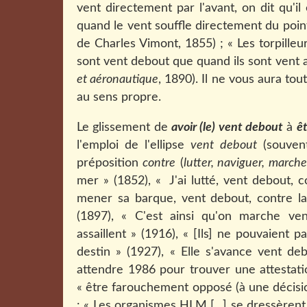
vent
directement par l'avant, on dit qu'il
quand le vent souffle directement du point
de Charles Vimont, 1855) ; « Les torpille
sont vent debout que quand ils sont vent a
et aéronautique
, 1890). Il ne vous aura tou
au sens propre.
Le glissement de
avoir (le) vent debout
à
ê
l'emploi de l'ellipse
vent debout
(souvent
préposition
contre
(
lutter, naviguer, marche
mer » (1852), « J'ai lutté, vent debout, c
mener sa barque, vent debout, contre la 
(1897), « C'est ainsi qu'on marche ven
assaillent » (1916), « [Ils] ne pouvaient 
destin » (1927), « Elle s'avance vent deb
attendre 1986 pour trouver une attestat
« être farouchement opposé (à une décisio
: « Les organismes HLM [...] se dressèren