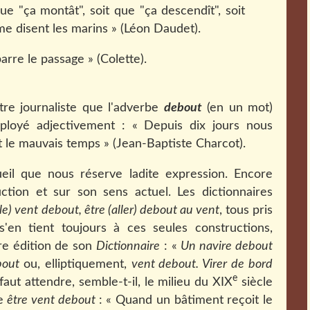
 que "ça montât", soit que "ça descendît", soit
me disent les marins » (Léon Daudet).
arre le passage »
(Colette).
tre journaliste que l'adverbe
debout
(en un mot)
mployé adjectivement : «
Depuis dix jours nous
 le mauvais temps » (Jean-Baptiste Charcot).
ueil que nous réserve ladite expression.
Encore
ction et sur son sens actuel. Les dictionnaires
(le) vent debout,
être (aller) debout au vent
, tous pris
 s'en tient toujours à ces seules constructions,
ère édition de son
Dictionnaire
: «
Un navire debout
ebout
ou, elliptiquement,
vent debout. Virer de bord
e
l faut attendre, semble-t-il, le milieu du XIX
siècle
de
être vent debout
: « Quand un bâtiment reçoit le