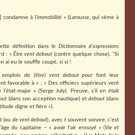
] condamne à l'immobilité » (
Larousse
, qui sème à
ette définition dans le
Dictionnaire d'expressions
rd : «
Être vent debout
(contre quelque chose). "Si
ai eu le souffle coupé, si si !
s emplois de
(être) vent debout pour
font leur
ent favorable à » : « Des
officiers supérieurs vent
'état-major » (Serge July). Preuve, s'il en était
out
(dans son acception nautique) et
debout
(dans
itude digne et fière »).
t
(ou
de vent debout
), avec
t
souvent sonore, c'est
'âge du capitaine − « avoir l'air ennuyé » (
Vie et