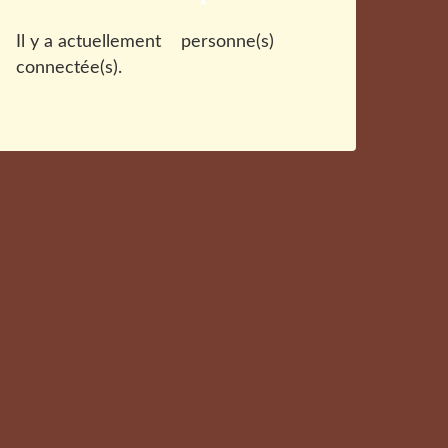
Il y a actuellement
personne(s)
connectée(s).