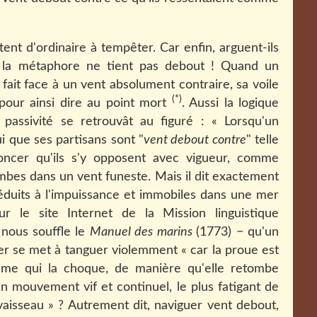
tent d'ordinaire à tempêter. Car enfin, arguent-ils
 la métaphore ne tient pas debout ! Quand un
 fait face à un vent absolument contraire, sa voile
(*)
t pour ainsi dire au point mort
. Aussi la logique
e passivité se retrouvât au figuré : « Lorsqu'un
i que ses partisans sont "
vent debout contre
" telle
noncer qu'ils s'y opposent avec vigueur, comme
bes dans un vent funeste. Mais il dit exactement
 réduits à l'impuissance et immobiles dans une mer
sur le site Internet de la Mission linguistique
 nous souffle le
Manuel des marins
(1773) − qu'un
mer
se met à tanguer violemment « car la proue est
lame qui la choque, de manière qu'elle retombe
un mouvement vif et continuel, le plus fatigant de
vaisseau » ? Autrement dit, naviguer vent debout,