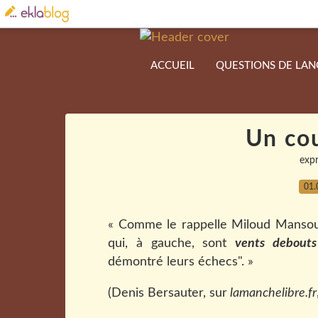
ACCUEIL
QUESTIONS DE LA
Un co
expr
01.
« Comme le rappelle Miloud Mansou
qui, à gauche, sont
vents debouts
démontré leurs échecs". »
(Denis Bersauter, sur
lamanchelibre.fr