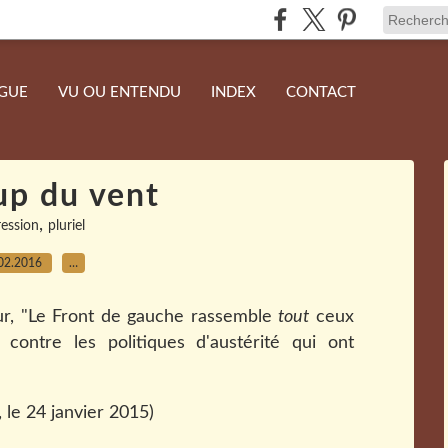
NGUE
VU OU ENTENDU
INDEX
CONTACT
up du vent
,
ession
pluriel
02.2016
…
r, "Le Front de gauche rassemble
tout
ceux
contre les politiques d'austérité qui ont
, le 24 janvier 2015)