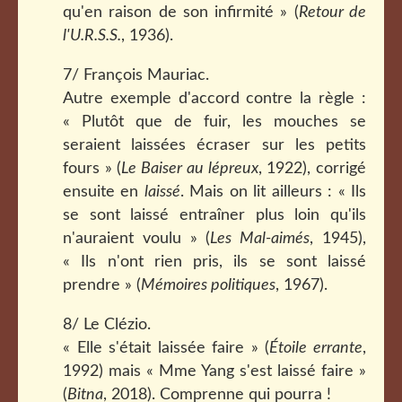
qu'en raison de son infirmité » (
Retour de
l'U.R.S.S.
, 1936).
7/ François Mauriac.
Autre exemple d'accord contre la règle :
« Plutôt que de fuir, les mouches se
seraient laissées écraser sur les petits
fours » (
Le Baiser au lépreux
, 1922), corrigé
ensuite en
laissé
. Mais on lit ailleurs : « Ils
se sont laissé entraîner plus loin qu'ils
n'auraient voulu » (
Les Mal-aimés
, 1945),
« Ils n'ont rien pris, ils se sont laissé
prendre » (
Mémoires politiques
, 1967).
8/ Le Clézio.
« Elle s'était laissée faire » (
Étoile errante
,
1992) mais « Mme Yang s'est laissé faire »
(
Bitna
, 2018). Comprenne qui pourra !