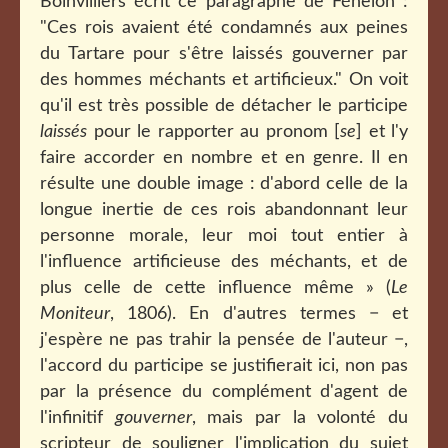
Boinvilliers écrit ce paragraphe de Fénelon :
"Ces rois avaient été condamnés aux peines
du Tartare pour s'être laissés gouverner par
des hommes méchants et artificieux." On voit
qu'il est très possible de détacher le participe
laissés
pour le rapporter au pronom [
se
] et l'y
faire accorder en nombre et en genre. Il en
résulte une double image : d'abord celle de la
longue inertie de ces rois abandonnant leur
personne morale, leur moi tout entier à
l'influence artificieuse des méchants, et de
plus celle de cette influence même » (
Le
Moniteur
, 1806). En d'autres termes − et
j'espère ne pas trahir la pensée de l'auteur −,
l'accord du participe se justifierait ici, non pas
par la présence du complément d'agent de
l'infinitif
gouverner
, mais par la volonté du
scripteur de souligner l'implication du sujet