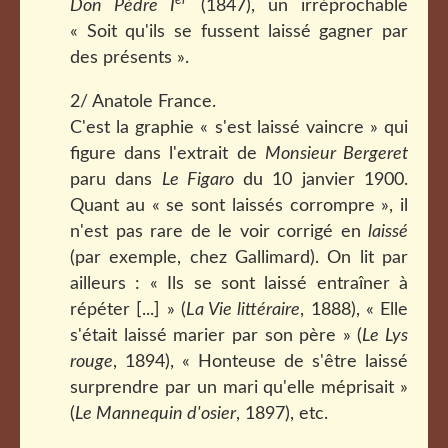
er
Don Pèdre I
(1847), un irréprochable
« Soit qu'ils se fussent laissé gagner par
des présents ».
2/ Anatole France.
C'est la graphie « s'est laissé vaincre » qui
figure dans l'extrait de
Monsieur Bergeret
paru dans
Le Figaro
du 10 janvier 1900.
Quant au « se sont laissés corrompre », il
n'est pas rare de le voir corrigé en
laissé
(par exemple, chez Gallimard). On lit par
ailleurs : « Ils se sont laissé entraîner à
répéter [...] » (
La Vie littéraire
, 1888), « Elle
s'était laissé marier par son père » (
Le Lys
rouge
, 1894), « Honteuse de s'être laissé
surprendre par un mari qu'elle méprisait »
(
Le Mannequin d'osier
, 1897), etc.