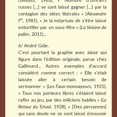
combats
, 1963), « Nombre d'officiers
russes [...] se sont laissé gagner [...] par la
contagion des idées libérales » (
Alexandre
er
I
, 1981), « Je la méprisais de s'être laissé
entortiller par un sous-fifre » (
La Voisine de
palier
, 2011)...
6/ André Gide.
C'est pourtant la graphie avec
laissé
qui
figure dans l'édition originale, parue chez
Gallimard... Autres exemples d'accord
considéré comme correct : « Elle s'était
laissée aller à certain besoin de
sermonner » (
Les Faux-monnayeurs
, 1925),
« Tous nos porteurs libres s'étaient laissé
rafler au jeu, par des miliciens habiles » (
Le
Retour du Tchad
, 1928), « [Des personnes]
qui sans doute ne se sont laissé émouvoir