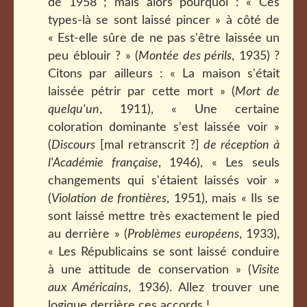
de 1958 ; mais alors pourquoi : « Ces
types-là se sont laissé pincer » à côté de
« Est-elle sûre de ne pas s'être laissée un
peu éblouir ? » (
Montée des périls
, 1935) ?
Citons par ailleurs : « La maison s'était
laissée pétrir par cette mort » (
Mort de
quelqu'un
, 1911), « Une certaine
coloration dominante s'est laissée voir »
(
Discours
[mal retranscrit ?]
de réception à
l'Académie française
, 1946), « Les seuls
changements qui s'étaient laissés voir »
(
Violation de frontières
, 1951), mais « Ils se
sont laissé mettre très exactement le pied
au derrière » (
Problèmes européens
, 1933),
« Les Républicains se sont laissé conduire
à une attitude de conservation » (
Visite
aux Américains
, 1936). Allez trouver une
logique derrière ces accords !