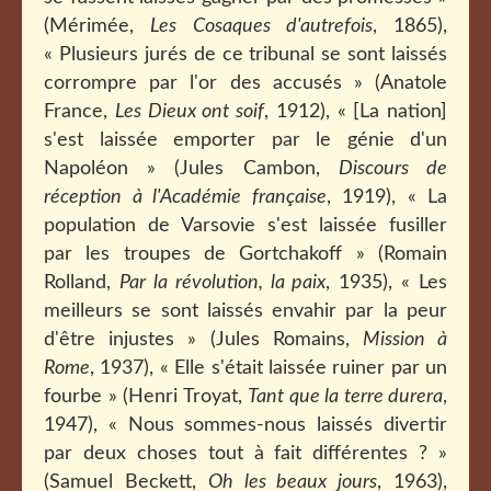
(Mérimée,
Les Cosaques d'autrefois
, 1865),
« Plusieurs jurés de ce tribunal se sont laissés
corrompre par l'or des accusés » (Anatole
France,
Les Dieux ont soif
, 1912), « [La nation]
s'est laissée emporter par le génie d'un
Napoléon » (Jules Cambon,
Discours de
réception à l'Académie française
, 1919), « La
population de Varsovie s'est laissée fusiller
par les troupes de Gortchakoff » (Romain
Rolland,
Par la révolution, la paix
, 1935), « Les
meilleurs se sont laissés envahir par la peur
d'être injustes » (Jules Romains,
Mission à
Rome
, 1937), « Elle s'était laissée ruiner par un
fourbe » (Henri Troyat,
Tant que la terre durera
,
1947), « Nous sommes-nous laissés divertir
par deux choses tout à fait différentes ? »
(Samuel Beckett,
Oh les beaux jours
, 1963),