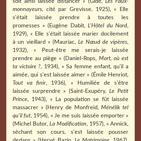
soit ainsi laissée distancer » (Gide,
Les Faux-
monnayeurs
, cité par Grevisse, 1925), « Elle
s'était laissée prendre à toutes les
promesses » (Eugène Dabit,
L'Hôtel du Nord
,
1929), « Elle s'était laissée marier docilement
à un vieillard » (Mauriac,
Le Nœud de vipères
,
1932), « Peut-être me serais-je laissée
prendre au piège » (Daniel-Rops,
Mort, où est
ta victoire ?
, 1934), « Sa femme enfant, qu'il a
aimée, qui s'est laissée aimer » (Émile Henriot,
Tout va finir
, 1936), « Humiliée de s'être
laissée surprendre » (Saint-Exupéry,
Le Petit
Prince
, 1943), « La population se fût laissée
massacrer » (Henry de Monfreid,
Ménélik tel
qu'il fut
, 1954), « Je me suis laissée emporter »
(Michel Butor,
La Modification
, 1957), « Annick,
séchant son cours, s'est laissée pousser
dedans » (Hervé Bazin,
Le Matrimoine
, 1967),