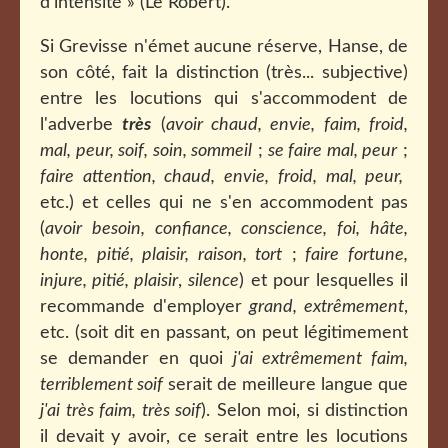
d'intensité » (Le Robert).
Si Grevisse n'émet aucune réserve, Hanse, de
son côté, fait la distinction (très... subjective)
entre les locutions qui s'accommodent de
l'adverbe
très
(
avoir chaud, envie, faim, froid,
mal, peur, soif, soin, sommeil
;
se faire mal, peur
;
faire attention, chaud, envie, froid, mal, peur,
etc.) et celles qui ne s'en accommodent pas
(
avoir besoin, confiance, conscience, foi, hâte,
honte, pitié, plaisir, raison, tort
;
faire fortune,
injure, pitié, plaisir
,
silence
) et pour lesquelles il
recommande d'employer
grand, extrêmement
,
etc. (soit dit en passant, on peut légitimement
se demander en quoi
j'ai extrêmement faim,
terriblement soif
serait de meilleure langue que
j'ai très faim, très soif
). Selon moi, si distinction
il devait y avoir, ce serait entre les locutions