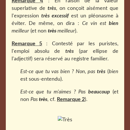
Remarque 4
: En raison de la valeur
superlative de
très
, on conçoit aisément que
l'expression
très excessif
est un pléonasme à
éviter. De même, on dira :
Ce vin est
bien
meilleur
(et non
très
meilleur
).
Remarque 5
: Contesté par les puristes,
l'emploi absolu de
très
(par ellipse de
l'adjectif) sera réservé au registre familier.
Est-ce que tu vas bien ? Non, pas
très
(
bien
est sous-entendu).
Est-ce que tu m'aimes ? Pas
beaucoup
(et
non
Pas
très
, cf.
Remarque 2
).