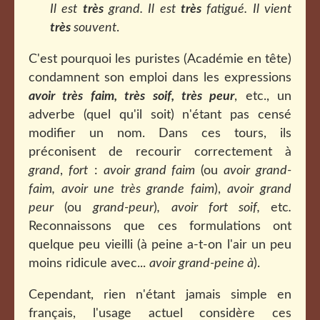
Il est
très
grand. Il est
très
fatigué. Il vient
très
souvent
.
C'est pourquoi les puristes (Académie en tête)
condamnent son emploi dans les expressions
avoir très faim, très soif, très peur
, etc., un
adverbe (quel qu'il soit) n'étant pas censé
modifier un nom. Dans ces tours, ils
préconisent de recourir correctement à
grand
,
fort
:
avoir grand faim
(ou
avoir
grand-
faim
, avoir une très grande faim
),
avoir grand
peur
(ou
grand-peur
)
, avoir fort soif,
etc
.
Reconnaissons que ces formulations ont
quelque peu vieilli (à peine a-t-on l'air un peu
moins ridicule avec...
avoir grand-peine à
).
Cependant, rien n'étant jamais simple en
français, l'usage actuel considère ces