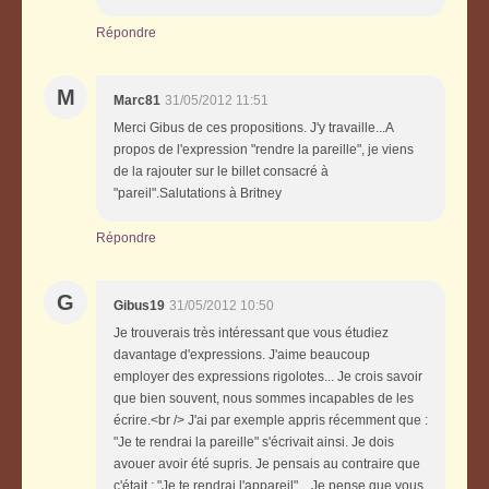
Répondre
M
Marc81
31/05/2012 11:51
Merci Gibus de ces propositions. J'y travaille...A
propos de l'expression "rendre la pareille", je viens
de la rajouter sur le billet consacré à
"pareil".Salutations à Britney
Répondre
G
Gibus19
31/05/2012 10:50
Je trouverais très intéressant que vous étudiez
davantage d'expressions. J'aime beaucoup
employer des expressions rigolotes... Je crois savoir
que bien souvent, nous sommes incapables de les
écrire.<br /> J'ai par exemple appris récemment que :
"Je te rendrai la pareille" s'écrivait ainsi. Je dois
avouer avoir été supris. Je pensais au contraire que
c'était : "Je te rendrai l'appareil"... Je pense que vous