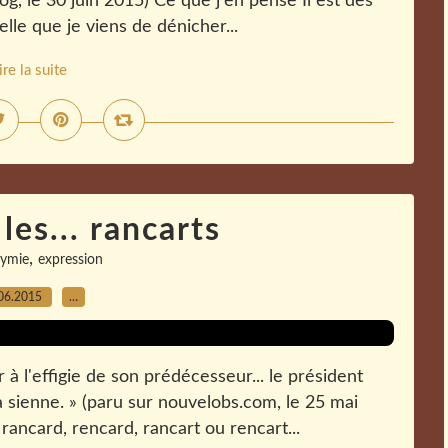
og, le 30 juin 2015) Ce que j'en pense Il est des
lle que je viens de dénicher...
ire la suite
les... rancarts
,
ymie
expression
06.2015
…
 à l'effigie de son prédécesseur... le président
ienne. » (paru sur nouvelobs.com, le 25 mai
rancard, rencard, rancart ou rencart...