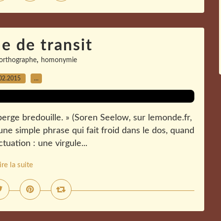
e de transit
,
orthographe
homonymie
02.2015
…
 berge bredouille. » (Soren Seelow, sur lemonde.fr,
une simple phrase qui fait froid dans le dos, quand
tuation : une virgule...
ire la suite