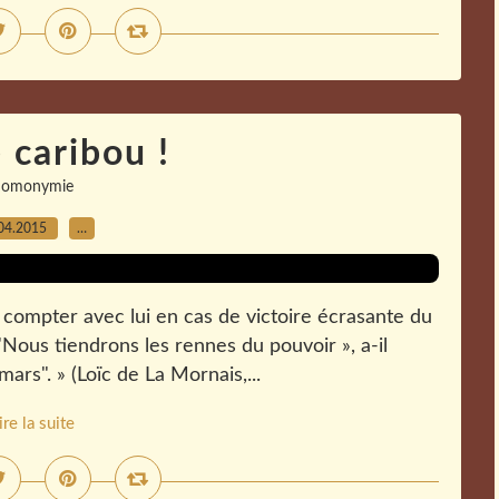
 caribou !
homonymie
04.2015
…
t compter avec lui en cas de victoire écrasante du
 "Nous tiendrons les rennes du pouvoir », a-il
rs". » (Loïc de La Mornais,...
ire la suite