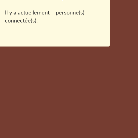
Il y a actuellement
personne(s)
connectée(s).