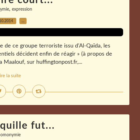
ire court...
,
ymie
expression
10.2014
…
e de ce groupe terroriste issu d'Al-Qaïda, les
entiels décident enfin de réagir » (à propos de
 Maalouf, sur huffingtonpost.fr,...
ire la suite
quille fut...
homonymie