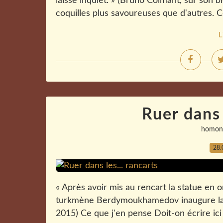
laisse inquiet. » (Bruno Colmant, sur son bl
coquilles plus savoureuses que d'autres. Ce
L
Ruer dans 
homon
28.
« Après avoir mis au rencart la statue en or
turkmène Berdymoukhamedov inaugure la s
2015) Ce que j'en pense Doit-on écrire ici 