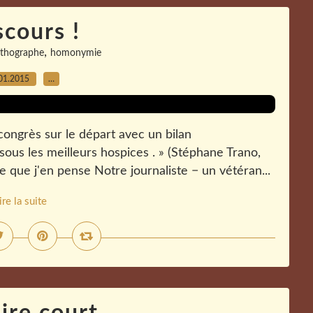
cours !
,
rthographe
homonymie
01.2015
…
 congrès sur le départ avec un bilan
ous les meilleurs hospices . » (Stéphane Trano,
 que j'en pense Notre journaliste − un vétéran...
ire la suite