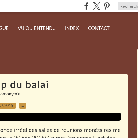
NGUE
VU OU ENTENDU
INDEX
CONTACT
p du balai
homonymie
07.2015
…
monde irréel des salles de réunions monétaires me