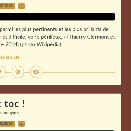
10.2014
…
mi les plus pertinents et les plus brillants de
et difficile, voire périlleux. » (Thierry Clermont et
re 2014) (photo Wikipédia)...
ire la suite
t toc !
homonymie
10.2014
…