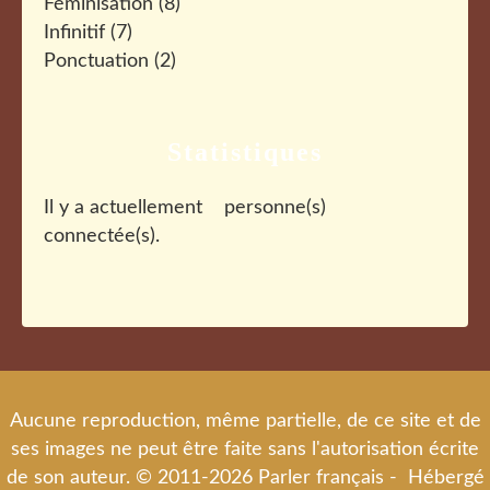
Féminisation
(8)
Infinitif
(7)
Ponctuation
(2)
Statistiques
Il y a actuellement
personne(s)
connectée(s).
Aucune reproduction, même partielle, de ce site et de
ses images ne peut être faite sans l'autorisation écrite
de son auteur. © 2011-2026 Parler français - Hébergé