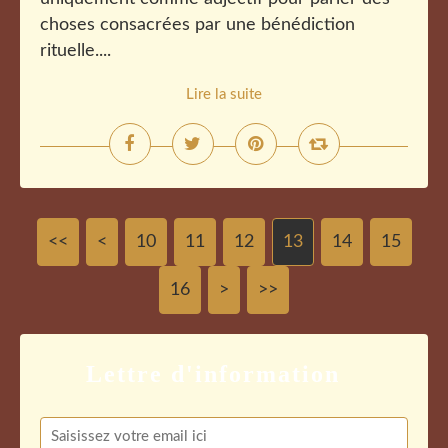
choses consacrées par une bénédiction
rituelle....
Lire la suite
<<
<
10
11
12
13
14
15
16
>
>>