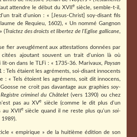
e
 faut attendre le début du XVII
siècle, semble-t-il,
'un trait d'union : « [Jesus-Christ] soy-disant fils
uillaume de Requieu, 1602), « Un nommé Gangnon
» (
Traictez des droicts et libertez de l'Eglise gallicane
,
s se fier aveuglément aux attestations données par
 citées ajoutant souvent un trait d'union là où
i lit-on dans le TLFi : « 1735-36. Marivaux,
Paysan
1 : Tels étaient les agréments, soi-disant innocents
e : « Tels étoient les agrémens, soit dit innocens,
). Goosse ne croit pas davantage aux graphies
soy-
e
Registre criminel du Châtelet
(vers 1390) ou chez
e
n'est pas au XV
siècle (comme le dit plus d'un
e
s au XVII
siècle quand il ne reste plus qu'un
soi-
, 1989).
rticle « empirique » de la huitième édition de son