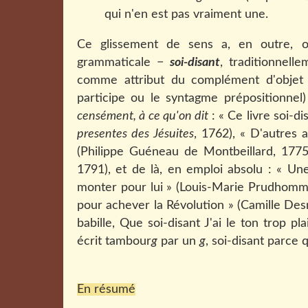
qui n'en est pas vraiment une.
Ce glissement de sens a, en outre, 
grammaticale −
soi-disant
, traditionnell
comme attribut du complément d'obje
participe ou le syntagme prépositionne
censément, à ce qu'on dit
: « Ce livre soi-d
presentes des Jésuites
, 1762), « D'autres
(Philippe Guéneau de Montbeillard, 1775)
1791), et de là, en emploi absolu : « Une
monter pour lui » (Louis-Marie Prudhomme,
pour achever la Révolution » (Camille Desm
babille, Que soi-disant J'ai le ton trop p
écrit tambour
g
par un
g
, soi-disant parce 
En résumé