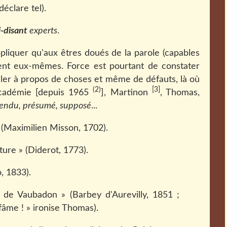
déclare tel).
i-disant
experts
.
pliquer qu'aux êtres doués de la parole (capables
ibuent eux-mêmes. Force est pourtant de constater
iller à propos de choses et même de défauts, là où
(2)
[3]
l'Académie [depuis 1965
], Martinon
, Thomas,
endu, présumé, supposé
...
 (Maximilien Misson, 1702).
ture » (Diderot, 1773).
, 1833).
de Vaubadon » (Barbey d'Aurevilly, 1851 ;
âme ! » ironise Thomas).