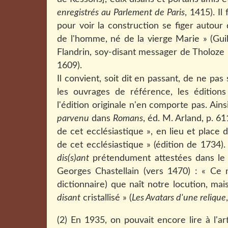
enregistrés au Parlement de Paris
, 1415). Il
pour voir la construction se figer autour d
de l'homme, né de la vierge Marie » (G
Flandrin, soy-disant messager de Tholoze 
1609).
Il convient, soit dit en passant, de ne pa
les ouvrages de référence, les éditions
l'édition originale n'en comporte pas. Ains
parvenu
dans
Romans
, éd. M. Arland, p. 61
de cet ecclésiastique », en lieu et place d
de cet ecclésiastique » (édition de 1734
dis(s)ant
prétendument attestées dans l
Georges Chastellain (vers 1470) : « Ce 
dictionnaire) que naît notre locution, mai
disant
cristallisé » (
Les Avatars d'une relique
(2) En 1935, on pouvait encore lire à l'a