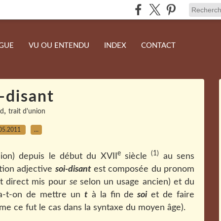
NGUE
VU OU ENTENDU
INDEX
CONTACT
-disant
,
rd
trait d'union
05.2011
…
e
(1)
nion) depuis le début du XVII
siècle
au sens
ution adjective
soi-disant
est composée du pronom
t direct mis pour
se
selon un usage ancien) et du
ra-t-on de mettre un
t
à la fin de
soi
et de faire
 ce fut le cas dans la syntaxe du moyen âge).