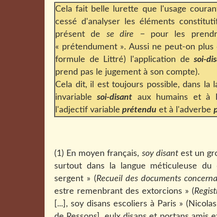
Cela fait belle lurette que l'usage coura
cessé d'analyser les éléments constitut
présent de
se dire
− pour les prendr
« prétendument ». Aussi ne peut-on plus 
formule de Littré) l'application de
soi-di
prend pas le jugement à son compte).
Cela dit, il est toujours possible, dans la 
invariable
soi-disant
aux humains et à le
l'adjectif variable
prétendu
et à l'adverbe
(1) En moyen français,
soy disant
est un gro
surtout dans la langue méticuleuse du 
sergent » (
Recueil des documents concerna
estre remenbrant des extorcions » (
Regist
[...], soy disans escoliers à Paris » (Nico
de Ressons], eulx disans et portans amis e