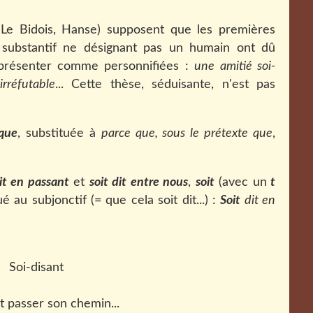
s Le Bidois, Hanse) supposent que les premières
substantif ne désignant pas un humain ont dû
 présenter comme personnifiées :
une amitié soi-
irréfutable
... Cette thèse, séduisante, n'est pas
 que
, substituée à
parce que, sous le prétexte que
,
dit en passant
et
soit dit entre nous
,
soit
(avec un
t
 au subjonctif (= que cela soit dit...) :
Soit
dit en
 passer son chemin...