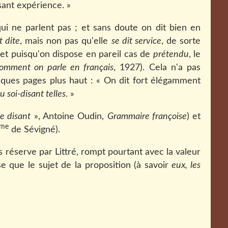
sant expérience. »
i ne parlent pas ; et sans doute on dit bien en
t dite
, mais non pas qu'elle
se dit service
, de sorte
 et puisqu'on dispose en pareil cas de
prétendu
, le
omment on parle en français
, 1927). Cela n'a pas
ques pages plus haut : « On dit fort élégamment
 soi-disant telles
. »
se disant
», Antoine Oudin,
Grammaire françoise
) et
me
de Sévigné).
 réserve par Littré, rompt pourtant avec la valeur
e que le sujet de la proposition (à savoir
eux, les