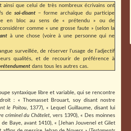
nt ainsi que celui de très nombreux écrivains ont
ifs de
soi-disant
− forme archaïque du participe
e en bloc au sens de « prétendu » ou de
considérer comme « une grosse faute » (selon la
sant
à une chose (voire à une personne qui ne
langue surveillée, de réserver l'usage de l'adjectif
urs qualités, et de recourir de préférence à
prétendument
dans tous les autres cas.
upe syntaxique libre et variable, qui se rencontre
droit : « Thomasset Brouart, soy disant nostre
nt le Poitou
, 1377), « Lequel Guillaume, disant lui
re criminel du Châtelet
, vers 1390), « Des moinnes
las de Baye, avant 1410), « [Jehan Jouvenel et Gilet
t affins de messire Jehan de Noyers » (
Testaments