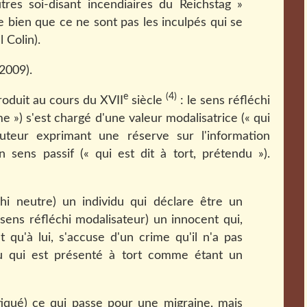
res soi-disant incendiaires du Reichstag »
 bien que ce ne sont pas les inculpés qui se
 Colin).
 2009).
e
(4)
roduit au cours du XVII
siècle
: le sens réfléchi
ame ») s'est chargé d'une valeur modalisatrice (« qui
cuteur exprimant une réserve sur l'information
 sens passif (« qui est dit à tort, prétendu »).
hi neutre) un individu qui déclare être un
(sens réfléchi modalisateur) un innocent qui,
 qu'à lui, s'accuse d'un crime qu'il n'a pas
du qui est présenté à tort comme étant un
tiqué) ce qui passe pour une migraine, mais