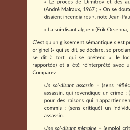
« Le procès de Dimitrov et des aut
(André Malraux, 1967 ; « On se doute
disaient incendiaires », note Jean-Paul
« La soi-disant algue » (Erik Orsenna,
C'est qu'un glissement sémantique s'est p
originel (« qui se dit, se déclare, se procl
se dit à tort, qui se prétend », le lo
rapportée) et a été réinterprété avec un
Comparez :
Un soi-disant assassin
= (sens réfléc
assassin, qui revendique un crime ; 
pour des raisons qui n'appartiennent
commis ; (sens critiqué) un indivi
assassin.
Une soi-disant migraine
= (emploi cri