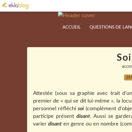
ACCUEIL
QUESTIONS DE LA
Soi
acco
24.
Attestée (sous sa graphie avec trait d'u
premier de « qui se dit lui-même », la loc
personnel réfléchi
soi
(complément d'obje
participe présent
disant
. Aussi se garde
varier
disant
en genre ou en nombre (comme