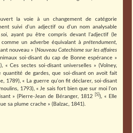
ouvert la voie à un changement de catégorie
ement suivi d'un adjectif ou d'un nom analysable
t
soi
, ayant pu être compris devant l'adjectif (le
l) comme un adverbe équivalant à
prétendument,
isant nouveau » (
Nouveau Catechisme sur les affaires
 animaux soi-disant du cap de Bonne espérance »
, « Ces sectes soi-disant universelles » (Volney,
 quantité de gardes, que soi-disant on avoit fait
 1789), « La guerre qu'on fit déclarer, soi-disant
oulins, 1793), « Je sais fort bien que sur moi l'on
[5]
laisant » (Pierre-Jean de Béranger, 1812
), « Elle
que sa plume crache » (Balzac, 1841).