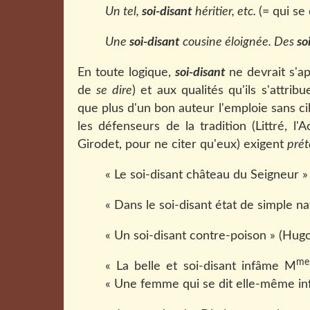
Un tel,
soi-disant
héritier, etc.
(= qui se 
Une
soi-disant
cousine éloignée. Des
so
En toute logique,
soi-disant
ne devrait s'ap
de
se dire
) et aux qualités qu'ils s'attr
que plus d'un bon auteur l'emploie sans c
les défenseurs de la tradition (Littré, 
Girodet, pour ne citer qu'eux) exigent
prét
« Le soi-disant château du Seigneur »
« Dans le soi-disant état de simple na
« Un soi-disant contre-poison » (Hugo
me
« La belle et soi-disant infâme M
« Une femme qui se dit elle-même inf