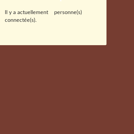
Il y a actuellement
personne(s)
connectée(s).