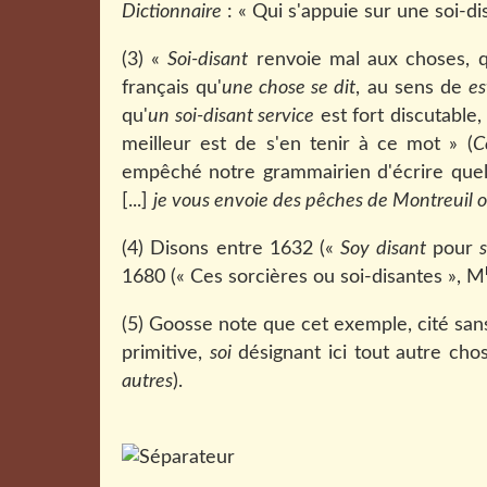
Dictionnaire
: « Qui s'appuie sur une soi-di
(3) «
Soi-disant
renvoie mal aux choses, qu
français qu'
une chose se dit
, au sens de
es
qu'
un soi-disant service
est fort discutable,
meilleur est de s'en tenir à ce mot » (
C
empêché notre grammairien d'écrire quel
[...]
je vous envoie des pêches de Montreuil ou
(4) Disons entre 1632 («
Soy disant
pour
1680 (« Ces sorcières ou soi-disantes », M
(5) Goosse note que cet exemple, cité sans
primitive,
soi
désignant ici tout autre chos
autres
).