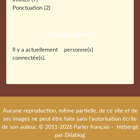
Infinitif
(7)
Ponctuation
(2)
Statistiques
Il y a actuellement
personne(s)
connectée(s).
Aucune reproduction, même partielle, de ce site et de
ses images ne peut être faite sans l'autorisation écrite
de son auteur. © 2011-2026 Parler français - Hébergé
par
Eklablog