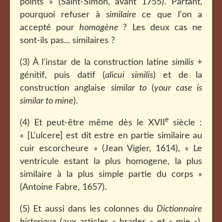
points » (Saint-Simon, avant 1755). Partant,
pourquoi refuser à
similaire
ce que l'on a
accepté pour
homogène
? Les deux cas ne
sont-ils pas... similaires ?
(3) À l'instar de la construction latine
similis
+
génitif, puis datif (
alicui similis
) et de la
construction anglaise
similar to
(
your case is
similar to mine
).
e
(4) Et peut-être même dès le XVII
siècle :
« [L'ulcere] est dit estre en partie similaire au
cuir escorcheure » (Jean Vigier, 1614), « Le
ventricule estant la plus homogene, la plus
similaire à la plus simple partie du corps »
(Antoine Fabre, 1657).
(5) Et aussi dans les colonnes du
Dictionnaire