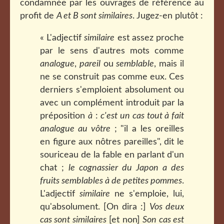
condamnée par les ouvrages de référence au
profit de
A et B sont similaires
. Jugez-en plutôt :
« L'adjectif
similaire
est assez proche
par le sens d'autres mots comme
analogue
,
pareil
ou
semblable
, mais il
ne se construit pas comme eux. Ces
derniers s'emploient absolument ou
avec un complément introduit par la
préposition
à
:
c'est un cas tout à fait
analogue au vôtre
; "il a les oreilles
en figure aux nôtres pareilles", dit le
souriceau de la fable en parlant d'un
chat ;
le cognassier du Japon a des
fruits semblables à de petites pommes
.
L'adjectif
similaire
ne s'emploie, lui,
qu'absolument. [On dira :]
Vos deux
cas sont similaires
[et non]
Son cas est