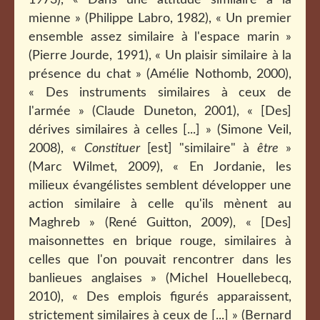
1973), « Dans une attitude similaire à la
mienne » (Philippe Labro, 1982), « Un premier
ensemble assez similaire à l'espace marin »
(Pierre Jourde, 1991), « Un plaisir similaire à la
présence du chat » (Amélie Nothomb, 2000),
« Des instruments similaires à ceux de
l'armée » (Claude Duneton, 2001), « [Des]
dérives similaires à celles [...] » (Simone Veil,
2008), «
Constituer
[est] "similaire" à
être
»
(Marc Wilmet, 2009), « En Jordanie, les
milieux évangélistes semblent développer une
action similaire à celle qu'ils mènent au
Maghreb » (René Guitton, 2009), « [Des]
maisonnettes en brique rouge, similaires à
celles que l'on pouvait rencontrer dans les
banlieues anglaises » (Michel Houellebecq,
2010), « Des emplois figurés apparaissent,
strictement similaires à ceux de [...] » (Bernard