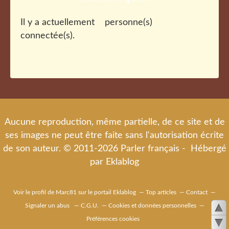
Il y a actuellement
personne(s)
connectée(s).
Aucune reproduction, même partielle, de ce site et de
ses images ne peut être faite sans l'autorisation écrite
de son auteur. © 2011-2026 Parler français - Hébergé
par
Eklablog
Voir le profil de
Marc81
sur le portail Eklablog
Top articles
Contact
Signaler un abus
C.G.U.
Cookies et données personnelles
Préférences cookies