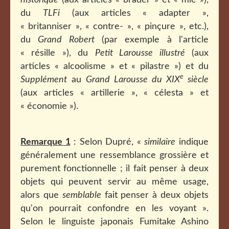
historique
(aux articles « brader » et « mie »),
du
TLFi
(aux articles « adapter »,
« britanniser », « contre- », « pinçure », etc.),
du
Grand Robert
(par exemple à l'article
« résille »), du
Petit Larousse illustré
(aux
articles « alcoolisme » et « pilastre ») et du
e
Supplément
au
Grand Larousse du XIX
siècle
(aux articles « artillerie », « célesta » et
« économie »).
Remarque 1
: Selon Dupré, «
similaire
indique
généralement une ressemblance grossière et
purement fonctionnelle ; il fait penser à deux
objets qui peuvent servir au même usage,
alors que
semblable
fait penser à deux objets
qu'on pourrait confondre en les voyant ».
Selon le linguiste japonais Fumitake Ashino