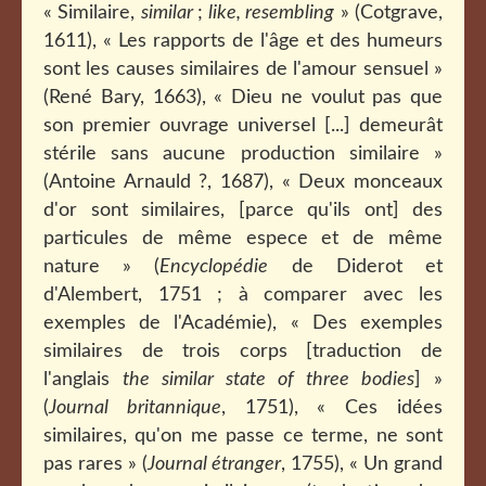
« Similaire,
similar
;
like, resembling
» (Cotgrave,
1611), « Les rapports de l'âge et des humeurs
sont les causes similaires de l'amour sensuel »
(René Bary, 1663), « Dieu ne voulut pas que
son premier ouvrage universel [...] demeurât
stérile sans aucune production similaire »
(Antoine Arnauld ?, 1687), « Deux monceaux
d'or sont similaires, [parce qu'ils ont] des
particules de même espece et de même
nature » (
Encyclopédie
de Diderot et
d'Alembert, 1751 ; à comparer avec les
exemples de l'Académie), « Des exemples
similaires de trois corps [traduction de
l'anglais
the similar state of three bodies
] »
(
Journal britannique
, 1751), « Ces idées
similaires, qu'on me passe ce terme, ne sont
pas rares » (
Journal étranger
, 1755), « Un grand