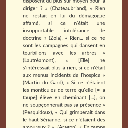
disposent du plus sûr moyen pour la
diriger ? » (Chateaubriand), « Rien
ne restait en lui du démagogue
affamé, si ce n'était une
insupportable intolérance de
doctrine » (Zola), « Rien... si ce ne
sont les campagnes qui dansent en
tourbillons avec les arbres »
(Lautréamont), « [Elle] ne
s'intéressait plus à rien, si ce n'était
aux menus incidents de l'hospice »
(Martin du Gard), « Si ce n'étaient
les monticules de terre qu'elle [= la
taupe] élève en cheminant [...], on
ne soupçonnerait pas sa présence »
(Pesquidoux), « Qui grimperait dans
le haut Sérianne, si ce n'étaient des
amoureux ? » (Aragon), « En temps