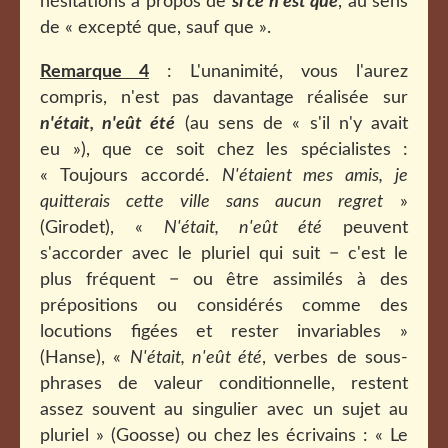
hésitations à propos de
si ce n'est que
, au sens
de « excepté que, sauf que ».
Remarque 4
: L'unanimité, vous l'aurez
compris, n'est pas davantage réalisée sur
n'était, n'eût été
(au sens de « s'il n'y avait
eu »), que ce soit chez les spécialistes :
« Toujours accordé.
N'étaient mes amis, je
quitterais cette ville sans aucun regret
»
(Girodet), «
N'était, n'eût été
peuvent
s'accorder avec le pluriel qui suit − c'est le
plus fréquent − ou être assimilés à des
prépositions ou considérés comme des
locutions figées et rester invariables »
(Hanse), «
N'était, n'eût été
, verbes de sous-
phrases de valeur conditionnelle, restent
assez souvent au singulier avec un sujet au
pluriel » (Goosse) ou chez les écrivains : « Le