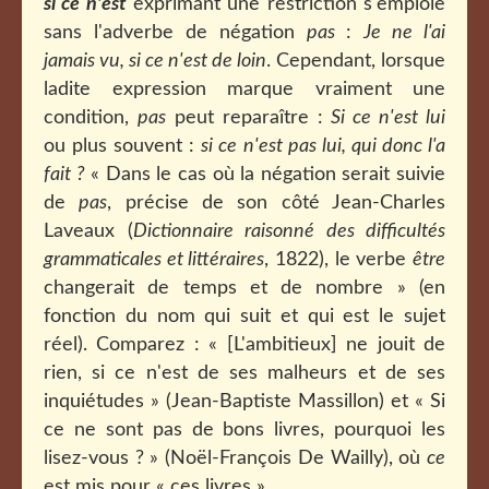
si ce n'est
exprimant une restriction s'emploie
sans l'adverbe de négation
pas
:
Je ne l'ai
jamais vu, si ce n'est de loin
. Cependant, lorsque
ladite expression marque vraiment une
condition,
pas
peut reparaître :
Si ce n'est lui
ou plus souvent :
si ce n'est pas lui, qui donc l'a
fait ?
« Dans le cas où la négation serait suivie
de
pas
, précise de son côté Jean-Charles
Laveaux (
Dictionnaire raisonné des difficultés
grammaticales et littéraires
, 1822), le verbe
être
changerait de temps et de nombre » (en
fonction du nom qui suit et qui est le sujet
réel). Comparez : « [L'ambitieux] ne jouit de
rien, si ce n'est de ses malheurs et de ses
inquiétudes » (Jean-Baptiste Massillon) et « Si
ce ne sont pas de bons livres, pourquoi les
lisez-vous ? » (Noël-François De Wailly), où
ce
est mis pour « ces livres ».