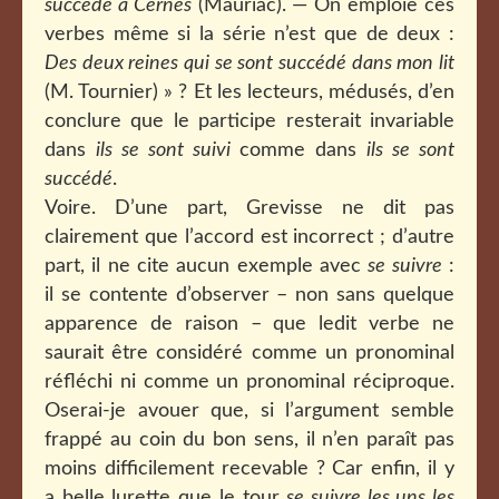
succédé à Cernès
(Mauriac). — On emploie ces
verbes même si la série n’est que de deux :
Des deux reines qui se sont succédé dans mon lit
(M. Tournier) » ? Et les lecteurs, médusés, d’en
conclure que le participe resterait invariable
dans
ils se sont suivi
comme dans
ils se sont
succédé
.
Voire. D’une part, Grevisse ne dit pas
clairement que l’accord est incorrect ; d’autre
part, il ne cite aucun exemple avec
se suivre
:
il se contente d’observer – non sans quelque
apparence de raison – que ledit verbe ne
saurait être considéré comme un pronominal
réfléchi ni comme un pronominal réciproque.
Oserai-je avouer que, si l’argument semble
frappé au coin du bon sens, il n’en paraît pas
moins difficilement recevable ? Car enfin, il y
a belle lurette que le tour
se suivre les uns les