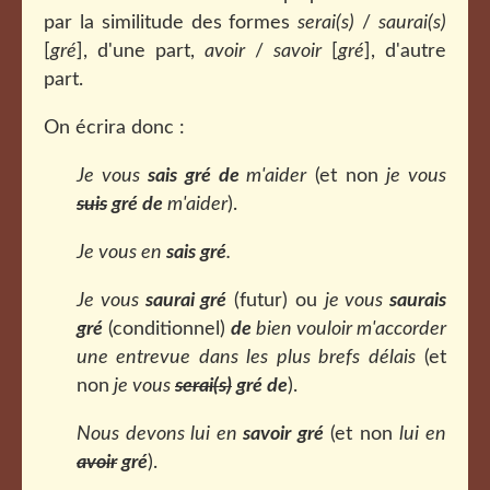
par la similitude des formes
serai(s)
/
saurai(s)
[
gré
], d'une part,
avoir
/
savoir
[
gré
], d'autre
part.
On écrira donc :
Je vous
sais gré
de
m'aider
(et non
je vous
suis
gré
de
m'aider
).
Je vous en
sais gré
.
Je vous
saurai gré
(futur) ou
je vous
saurais
gré
(conditionnel)
de
bien vouloir m'accorder
une entrevue dans les plus brefs délais
(et
non
je vous
serai(s)
gré de
).
Nous devons lui en
savoir gré
(et non
lui en
avoir
gré
).