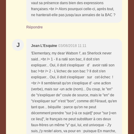
vaut sa présence dans bien des expressions
françaises.<br /> Alors pourquoi celle-ci, après tout,
ne hanterait-elle pas jusqu'aux annales de la BAC ?
Répondre
J
Jean L'Esquine
03/08/2018 11:11
'Elementary, my dear Watson !', as Sherlock never
said...<br /> 1 - Il a raté son bac, il doit s'en
expliquer... Oui, il doit s'expliquer d' avoir raté son
bac !<br /> 2 - L'échec de son bac ? Il doit s'en
expliquer... Oui, il doit s'expliquer sur cet échec !
<br /> Il semblerait qu'on s'explique d' -une action
(verbe), mais sur -un acte (nom)... Du coup, le "en"
de "s'expliquer de" coule de source, mais le "en" de
"s'expliquer sur" n'est "bon", comme dit Féraud, qu'en
tant que... béquille : parce qu'on ne peut
décemment prendre "sur [=à ce sujet]" pour "sur [=en
ce lieu]", le français ne peut substituer à ces deux
faux-frères un même "y" qui, lui, est univoque - J'y
suis, j'y reste! alors, va pour en : puisque En marche,