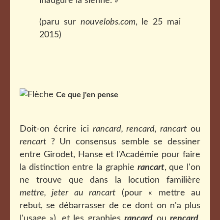
inaugure la sienne. »
(paru sur
nouvelobs.com
, le 25 mai
2015)
Ce que j'en pense
Doit-on écrire ici
rancard, rencard, rancart
ou
rencart
? Un consensus semble se dessiner
entre Girodet, Hanse et l'Académie pour faire
la distinction entre la graphie
rancart
, que l'on
ne trouve que dans la locution familière
mettre, jeter au rancart
(pour « mettre au
rebut, se débarrasser de ce dont on n'a plus
l'usage »), et les graphies
rancard
ou
rencard
,