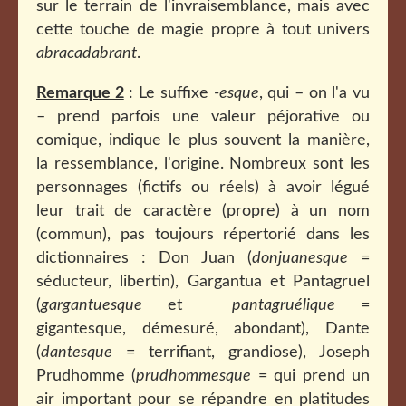
sur le terrain de l'invraisemblance, mais avec
cette touche de magie propre à tout univers
abracadabrant
.
Remarque 2
: Le suffixe
-esque
, qui – on l'a vu
– prend parfois une valeur péjorative ou
comique, indique le plus souvent la manière,
la ressemblance, l'origine. Nombreux sont les
personnages (fictifs ou réels) à avoir légué
leur trait de caractère (propre) à un nom
(commun), pas toujours répertorié dans les
dictionnaires : Don Juan (
donjuanesque
=
séducteur, libertin), Gargantua et Pantagruel
(
gargantuesque
et
pantagruélique
=
gigantesque, démesuré, abondant), Dante
(
dantesque
= terrifiant, grandiose), Joseph
Prudhomme (
prudhommesque
= qui prend un
air important pour se répandre en platitudes