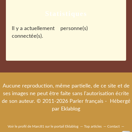
Statistiques
Il y a actuellement
personne(s)
connectée(s).
Aucune reproduction, même partielle, de ce site et de
ses images ne peut être faite sans l'autorisation écrite
de son auteur. © 2011-2026 Parler français - Hébergé
par
Eklablog
Voir le profil de
Marc81
sur le portail Eklablog
Top articles
Contact