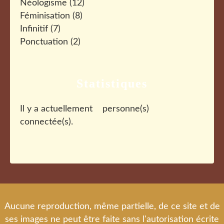
Néologisme
(12)
Féminisation
(8)
Infinitif
(7)
Ponctuation
(2)
Statistiques
Il y a actuellement
personne(s)
connectée(s).
Aucune reproduction, même partielle, de ce site et de
ses images ne peut être faite sans l'autorisation écrite