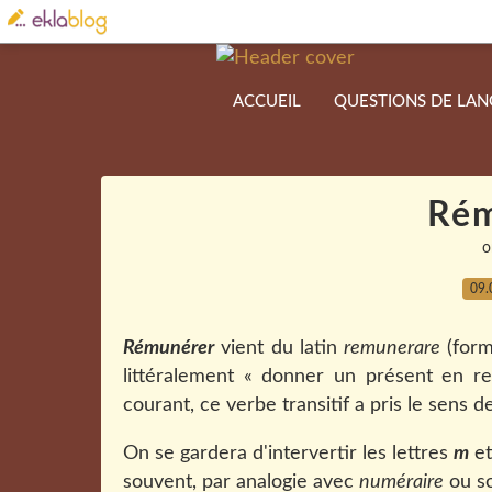
ACCUEIL
QUESTIONS DE LA
Rém
o
09.
Rémunérer
vient du latin
remunerare
(form
littéralement « donner un présent en r
courant, ce verbe transitif a pris le sens d
On se gardera d'intervertir les lettres
m
e
souvent, par analogie avec
numéraire
ou so