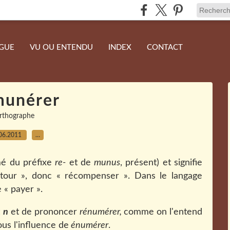
NGUE
VU OU ENTENDU
INDEX
CONTACT
unérer
rthographe
06.2011
…
é du préfixe
re-
et de
munus
, présent) et signifie
etour », donc « récompenser ». Dans le langage
e « payer ».
t
n
et de prononcer
rénumérer,
comme on l'entend
us l'influence de
énumérer
.