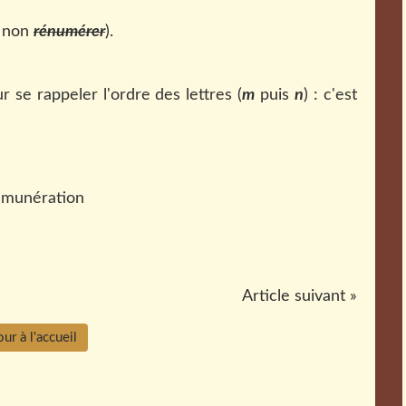
 non
rénumérer
).
e rappeler l'ordre des lettres (
m
puis
n
) : c'est
Article suivant »
ur à l'accueil