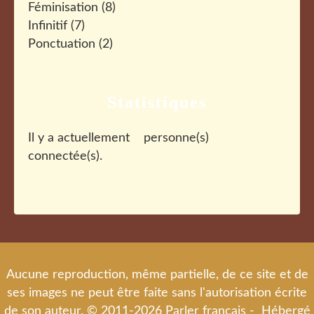
Féminisation
(8)
Infinitif
(7)
Ponctuation
(2)
Statistiques
Il y a actuellement
personne(s)
connectée(s).
Aucune reproduction, même partielle, de ce site et de
ses images ne peut être faite sans l'autorisation écrite
de son auteur. © 2011-2026 Parler français - Hébergé