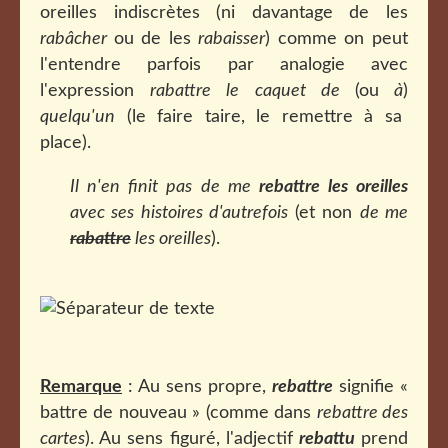
oreilles indiscrètes (ni davantage de les
rabâcher
ou de les
rabaisser
) comme on peut
l'entendre parfois par analogie avec
l'expression
rabattre le caquet de
(ou
à
)
quelqu'un
(le faire taire, le remettre à sa
place).
Il n'en finit pas de me
rebattre les oreilles
avec ses histoires d'autrefois
(et non
de me
rabattre
les oreilles
).
Remarque
: Au sens propre,
rebattre
signifie «
battre de nouveau » (comme dans
rebattre des
cartes
). Au sens figuré, l'adjectif
rebattu
prend