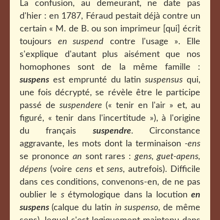
La confusion, au demeurant, ne date pas
d'hier : en 1787, Féraud pestait déjà contre un
certain « M. de B. ou son imprimeur [qui] écrit
toujours
en suspend
contre l'usage ». Elle
s'explique d'autant plus aisément que nos
homophones sont de la même famille :
suspens
est emprunté du latin
suspensus
qui,
une fois décrypté, se révèle être le participe
passé de
suspendere
(« tenir en l'air » et, au
figuré, « tenir dans l'incertitude »), à l'origine
du français
suspendre
. Circonstance
aggravante, les mots dont la terminaison
-ens
se prononce
an
sont rares :
gens, guet-apens,
dépens
(voire
cens
et
sens
, autrefois). Difficile
dans ces conditions, convenons-en, de ne pas
oublier le
s
étymologique dans la locution
en
suspens
(calque du latin
in suspenso
, de même