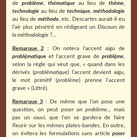
de
problème
,
thématique
au lieu de
thème
,
technologie
au lieu de
technique
,
méthodologie
au lieu de
méthode
, etc. Descartes aurait-il eu
l'air plus pénétré en rédigeant un
Discours de
la méthodologie
?...
Remarque 2
: On notera l'accent aigu de
probl
é
matiqu
e
et l'accent grave de
probl
è
me
,
selon la règle qui veut que, « quand dans les
dérivés (
problématique
) l'accent devient aigu,
le mot primitif (
problème
) prenne l'accent
grave » (Littré).
Remarque 3
: De même que l'on pose une
question, on peut
poser un problème
... mais
pas un
souci
, que l'on se gardera de faire
fleurir sur les mêmes plates-bandes. En outre,
on évitera les formulations sans article
poser