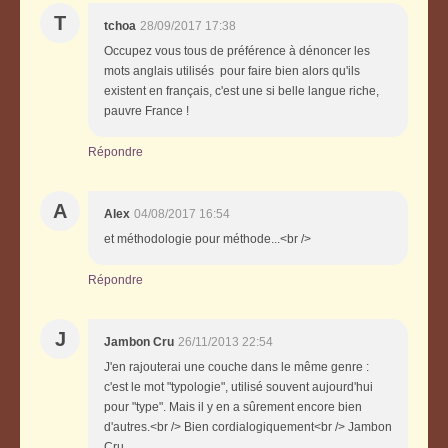
T
tchoa
28/09/2017 17:38
Occupez vous tous de préférence à dénoncer les
mots anglais utilisés pour faire bien alors qu'ils
existent en français, c'est une si belle langue riche,
pauvre France !
Répondre
A
Alex
04/08/2017 16:54
et méthodologie pour méthode...<br />
Répondre
J
Jambon Cru
26/11/2013 22:54
J'en rajouterai une couche dans le même genre :
c'est le mot "typologie", utilisé souvent aujourd'hui
pour "type". Mais il y en a sûrement encore bien
d'autres.<br /> Bien cordialogiquement<br /> Jambon
Cru