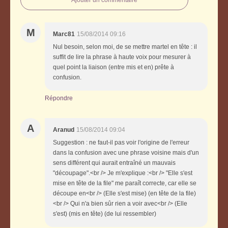
Ajouter un commentaire
M
Marc81
15/08/2014 09:16
Nul besoin, selon moi, de se mettre martel en tête : il
suffit de lire la phrase à haute voix pour mesurer à
quel point la liaison (entre mis et en) prête à
confusion.
Répondre
A
Aranud
15/08/2014 09:04
Suggestion : ne faut-il pas voir l'origine de l'erreur
dans la confusion avec une phrase voisine mais d'un
sens différent qui aurait entraîné un mauvais
"découpage".<br /> Je m'explique :<br /> "Elle s'est
mise en tête de la file" me paraît correcte, car elle se
découpe en<br /> (Elle s'est mise) (en tête de la file)
<br /> Qui n'a bien sûr rien a voir avec<br /> (Elle
s'est) (mis en tête) (de lui ressembler)