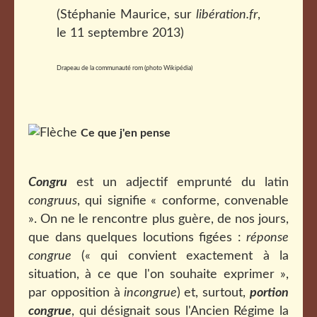
(Stéphanie Maurice, sur
libération.fr
,
le 11 septembre 2013)
Drapeau de la communauté rom (photo Wikipédia)
Ce que j'en pense
Congru
est un adjectif emprunté du latin
congruus
, qui signifie
« conforme, convenable
». On ne le rencontre plus guère, de nos jours,
que dans quelques locutions figées :
réponse
congrue
(« qui convient exactement à la
situation, à ce que l'on souhaite exprimer »,
par opposition à
incongrue
) et, surtout,
portion
congrue
, qui désignait sous l'Ancien Régime la