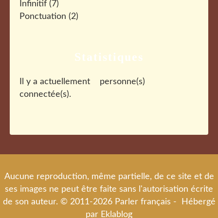
Infinitif
(7)
Ponctuation
(2)
Statistiques
Il y a actuellement
personne(s)
connectée(s).
Aucune reproduction, même partielle, de ce site et de
ses images ne peut être faite sans l'autorisation écrite
de son auteur. © 2011-2026 Parler français - Hébergé
par
Eklablog