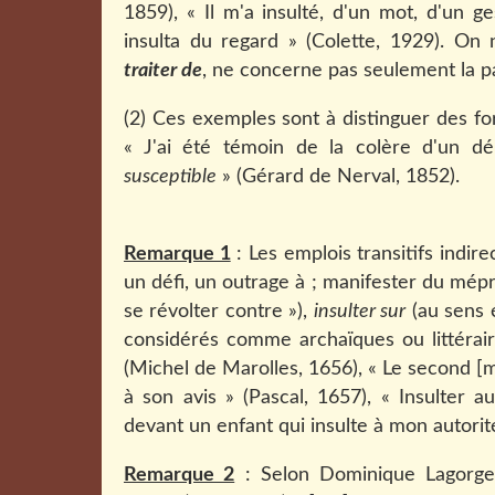
1859), « Il m'a insulté, d'un mot, d'un ge
insulta du regard » (Colette, 1929). O
traiter de
, ne concerne pas seulement la paro
(2) Ces exemples sont à distinguer des f
« J'ai été témoin de la colère d'un dé
susceptible
» (Gérard de Nerval, 1852).
Remarque 1
: Les emplois transitifs indir
un défi, un outrage à ; manifester du mépr
se révolter contre »),
insulter sur
(au sens é
considérés comme archaïques ou littérair
(Michel de Marolles, 1656), « Le second [m
à son avis » (Pascal, 1657), « Insulter 
devant un enfant qui insulte à mon autorit
Remarque 2
: Selon Dominique Lagorget