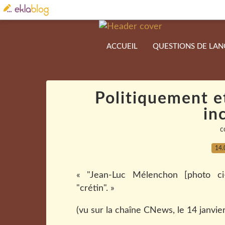
ACCUEIL
QUESTIONS DE LA
Politiquement 
in
c
14.
« "Jean-Luc Mélenchon [photo ci
"crétin". »
(vu sur la chaîne CNews, le 14 janvie