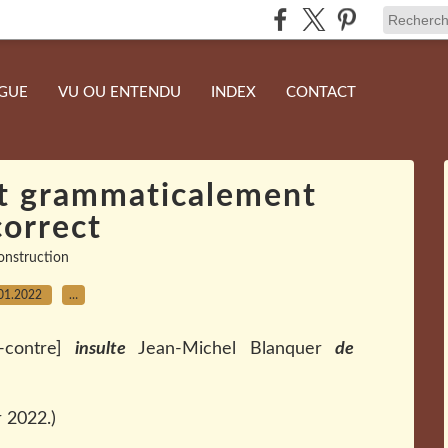
NGUE
VU OU ENTENDU
INDEX
CONTACT
et grammaticalement
correct
onstruction
01.2022
…
-contre]
insulte
Jean-Michel Blanquer
de
r 2022.)