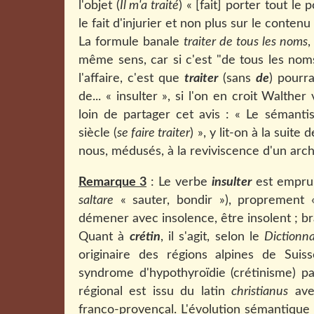
l'objet (
Il m'a traité
) « [fait] porter tout le
le fait d'injurier et non plus sur le contenu 
La formule banale
traiter de tous les noms
,
même sens, car si c'est "de tous les nom
l'affaire, c'est que
traiter
(sans
de
) pourra
de... « insulter », si l'on en croit Walth
loin de partager cet avis : « Le sémant
siècle (
se faire traiter
) », y lit-on à la suite
nous, médusés, à la reviviscence d'un arc
Remarque 3
: Le verbe
insulter
est emprun
saltare
« sauter, bondir »), proprement «
démener avec insolence, être insolent ; bra
Quant à
crétin
, il s'agit, selon le
Dictionna
originaire des régions alpines de Sui
syndrome d'hypothyroïdie (crétinisme) p
régional est issu du latin
christianus
avec
franco-provençal. L'évolution sémantique