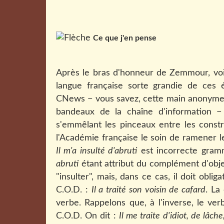
Ce que j'en pense
Après le bras d'honneur de Zemmour, voic
langue française sorte grandie de ces é
CNews − vous savez, cette main anonyme e
bandeaux de la chaîne d'information − a
s'emmêlant les pinceaux entre les const
l'Académie française le soin de ramener l
Il m'a insulté d'abruti
est incorrecte gram
abruti
étant attribut du complément d'obje
"insulter", mais, dans ce cas, il doit obl
C.O.D. :
Il a traité son voisin de cafard
. La
verbe. Rappelons que, à l'inverse, le ve
C.O.D. On dit :
Il me traite d'idiot, de lâche