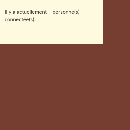
Il y a actuellement
personne(s)
connectée(s).