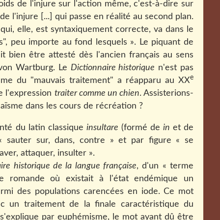
 poids de l'injure sur l'action même, c'est-à-dire sur
de l'injure [...] qui passe en réalité au second plan.
 qui, elle, est syntaxiquement correcte, va dans le
s", peu importe au fond lesquels ». Le piquant de
it bien être attesté dès l'ancien français au sens
er von Wartburg. Le
Dictionnaire historique
n'est pas
e
isme du "mauvais traitement" a réapparu au XX
 de l'expression
traiter comme un chien
. Assisterions-
haïsme dans les cours de récréation ?
té du latin classique
insultare
(formé de
in
et de
 sauter sur, dans, contre » et par figure « se
ver, attaquer, insulter ».
ire historique de la langue française
, d'un « terme
sse romande où existait à l'état endémique un
armi des populations carencées en iode. Ce mot
 un traitement de la finale caractéristique du
 s'explique par euphémisme, le mot ayant dû être