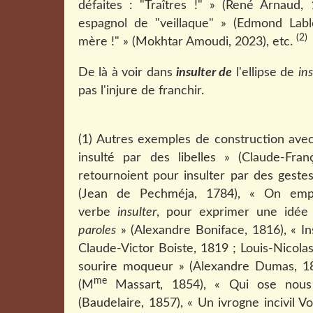
défaites : "Traîtres !" » (René Arnaud, 19
espagnol de "veillaque" » (Edmond Lablé
(2)
mère !" » (Mokhtar Amoudi, 2023), etc.
De là à voir dans
insulter de
l'ellipse de
in
pas l'injure de franchir.
(1) Autres exemples de construction av
insulté par des libelles » (Claude-Fran
retournoient pour insulter par des geste
(Jean de Pechméja, 1784), « On empl
verbe
insulter
, pour exprimer une id
paroles
» (Alexandre Boniface, 1816), « I
Claude-Victor Boiste, 1819 ; Louis-Nicola
sourire moqueur » (Alexandre Dumas, 1842
me
(M
Massart, 1854), « Qui ose nous i
(Baudelaire, 1857), « Un ivrogne incivil V