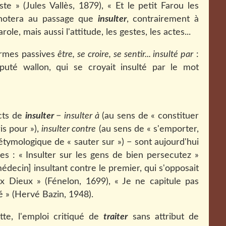
ste » (Jules Vallès, 1879), « Et le petit Farou les
n notera au passage que
insulter
, contrairement à
le, mais aussi l'attitude, les gestes, les actes...
ormes passives
être, se croire, se sentir... insulté par
:
puté wallon, qui se croyait insulté par le mot
ects de
insulter
−
insulter à
(au sens de « constituer
is pour »),
insulter contre
(au sens de « s'emporter,
tymologique de « sauter sur ») − sont aujourd'hui
es : « Insulter sur les gens de bien persecutez »
édecin] insultant contre le premier, qui s'opposait
aux Dieux » (Fénelon, 1699), « Je ne capitule pas
é » (Hervé Bazin, 1948).
te, l'emploi critiqué de
traiter
sans attribut de