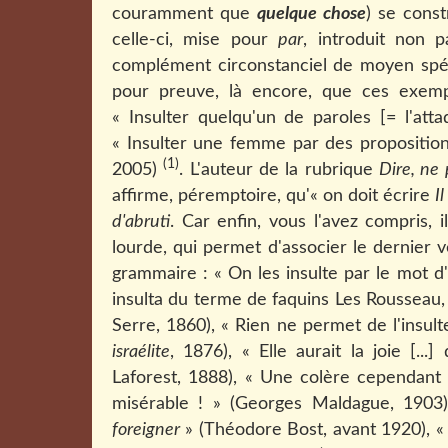
couramment que
quelque chose
) se cons
celle-ci, mise pour
par
, introduit non 
complément circonstanciel de moyen spéci
pour preuve, là encore, que ces exe
« Insulter quelqu'un de paroles [= l'att
« Insulter une femme par des proposition
(1)
2005)
. L'auteur de la rubrique
Dire, ne 
affirme, péremptoire, qu'« on doit écrire
I
d'abruti
. Car enfin, vous l'avez compris, 
lourde, qui permet d'associer le dernier ve
grammaire : « On les insulte par le mot d'
insulta du terme de faquins Les Rousseau, 
Serre, 1860), « Rien ne permet de l'insult
israélite
, 1876), « Elle aurait la joie [..
Laforest, 1888), « Une colère cependant 
misérable ! » (Georges Maldague, 1903)
foreigner
» (Théodore Bost, avant 1920), « D