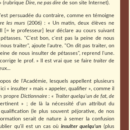
 » (rubrique
Dire, ne pas dire
de son site Internet).
 s'est persuadée du contraire, comme en témoigne
re les murs
(2006) : « Un matin, deux élèves ne
Il [= le professeur] leur déclare au cours suivant
étasses. "C'est bon, c'est pas la peine de nous
'nous traiter", ajoute l'autre. "On dit pas traiter, on
a peine de nous insulter de pétasses", reprend l'une.
 corrige le prof. » Il est vrai que se faire
traiter
de
ux...
pos de l'Académie, lesquels appellent plusieurs
ici « insulter » mais « appeler, qualifier », comme il
on propre
Dictionnaire
: «
Traiter quelqu'un de fat, de
pertinent » ; de là la nécessité d'un attribut du
qualification (le plus souvent péjorative, de nos
formation serait de nature à semer la confusion
ublier qu'il est un cas où
insulter quelqu'un
(plus