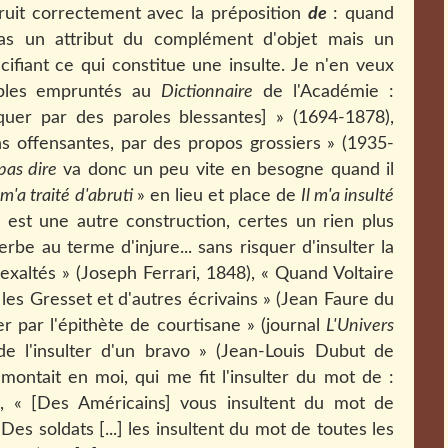
truit correctement avec la préposition
de
: quand
pas un attribut du complément d'objet mais un
fiant ce qui constitue une insulte. Je n'en veux
mples empruntés au
Dictionnaire
de l'Académie :
aquer par des paroles blessantes] » (1694-1878),
s offensantes, par des propos grossiers » (1935-
pas dire
va donc un peu vite en besogne quand il
l m'a traité d'abruti
» en lieu et place de
Il m'a insulté
il est une autre construction, certes un rien plus
rbe au terme d'injure... sans risquer d'insulter la
exaltés » (Joseph Ferrari, 1848), « Quand Voltaire
les Gresset et d'autres écrivains » (Jean Faure du
er par l'épithète de courtisane » (journal
L'Univers
.] de l'insulter d'un bravo » (Jean-Louis Dubut de
montait en moi, qui me fit l'insulter du mot de :
, « [Des Américains] vous insultent du mot de
es soldats [...] les insultent du mot de toutes les