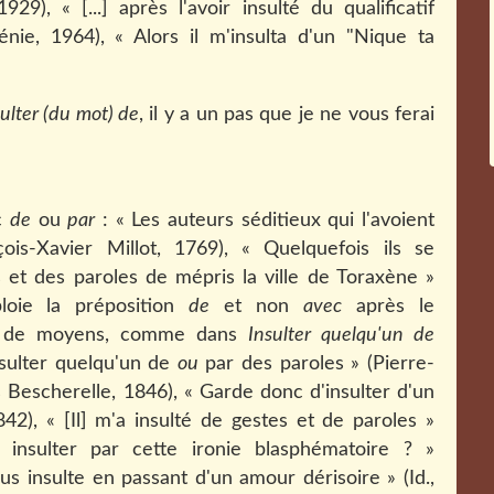
29), « [...] après l'avoir insulté du qualificatif
nie, 1964), « Alors il m'insulta d'un "Nique ta
sulter (du mot) de
, il y a un pas que je ne vous ferai
ec
de
ou
par
: « Les auteurs séditieux qui l'avoient
çois-Xavier Millot, 1769), « Quelquefois ils se
s et des paroles de mépris la ville de Toraxène »
oie la préposition
de
et non
avec
après le
ée de moyens, comme dans
Insulter quelqu'un de
nsulter quelqu'un de
ou
par des paroles » (Pierre-
s Bescherelle, 1846), « Garde donc d'insulter d'un
), « [Il] m'a insulté de gestes et de paroles »
nsulter par cette ironie blasphématoire ? »
ous insulte en passant d'un amour dérisoire » (Id.,