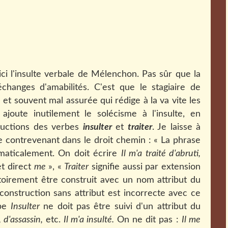
i l'insulte verbale de Mélenchon. Pas sûr que la
changes d'amabilités. C'est que le stagiaire de
t souvent mal assurée qui rédige à la va vite les
joute inutilement le solécisme à l'insulte, en
ructions des verbes
insulter
et
traiter
. Je laisse à
e contrevenant dans le droit chemin : « La phrase
maticalement. On doit écrire
Il m'a traité d'abruti,
t direct
me
», «
Traiter
signifie aussi par extension
igatoirement être construit avec un nom attribut du
 construction sans attribut est incorrecte avec ce
rbe
Insulter
ne doit pas être suivi d'un attribut du
, d'assassin,
etc.
Il m'a insulté.
On ne dit pas :
Il me