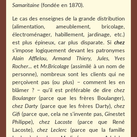
Samaritaine
(fondée en 1870).
Le cas des enseignes de la grande distribution
(alimentation, ameublement, bricolage,
électroménager, habillement, jardinage, etc.)
est plus épineux, car plus disparate. Si
chez
s'impose logiquement devant les patronymes
Alain Afflelou, Armand Thiery, Jules, Yves
Rocher
... et
Mr.Bricolage
(assimilé à un nom de
personne), nombreux sont les clients qui ne
perçoivent pas (ou plus) − comment les en
blâmer ? − qu'il est préférable de dire
chez
Boulanger
(parce que les frères Boulanger),
chez Darty
(parce que les frères Darty),
chez
Gifi
(parce que, cela ne s'invente pas,
Gi
nestet
Phi
lippe),
chez Lacoste
(parce que René
Lacoste),
chez Leclerc
(parce que la famille