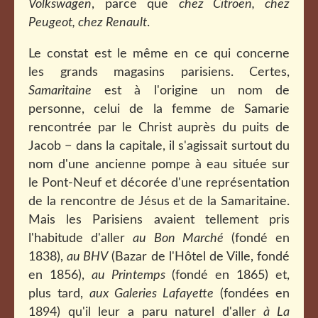
Volkswagen
, parce que
chez Citroën, chez
Peugeot, chez Renault
.
Le constat est le même en ce qui concerne
les grands magasins parisiens. Certes,
Samaritaine
est à l'origine un nom de
personne, celui de la f
emme de Samarie
rencontrée par le Christ auprès du puits de
Jacob − dans la capitale, il s'agissait surtout du
nom d'une ancienne pompe à eau située sur
le Pont-Neuf et décorée d'une représentation
de la rencontre de Jésus et de la Samaritaine.
Mais les Parisiens avaient tellement pris
l'habitude d'aller
au Bon Marché
(fondé en
1838),
au BHV
(Bazar de l'Hôtel de Ville, fondé
en 1856),
au Printemps
(fondé en 1865) et,
plus tard,
aux Galeries Lafayette
(fondées en
1894) qu'il leur a paru naturel d'aller
à La