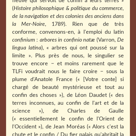
fleuve qui servoit de confin à leurs terres »
(
Histoire philosophique & politique du commerce,
de la navigation et des colonies des anciens dans
la Mer-Noire
, 1789). Rien que de très
conforme, convenons-en, à l'emploi du latin
confinium
:
arbores in confinio natæ
(Varron,
De
lingua latina
), « arbres qui ont poussé sur la
limite ». Plus près de nous, le singulier se
trouve encore − et moins rarement que le
TLFi voudrait nous le faire croire − sous la
plume d'Anatole France (« [Votre conte] si
chargé de beauté mystérieuse et tout au
confin des choses »), de Léon Daudet (« des
terres inconnues, au confin de l'art et de la
science »), de Charles de Gaulle
(« essentiellement le confin de l'Orient de
l'Occident »), de Jean Moréas (
« Alors c'est la
chute et le confin / Du fier palais qu'abritait la