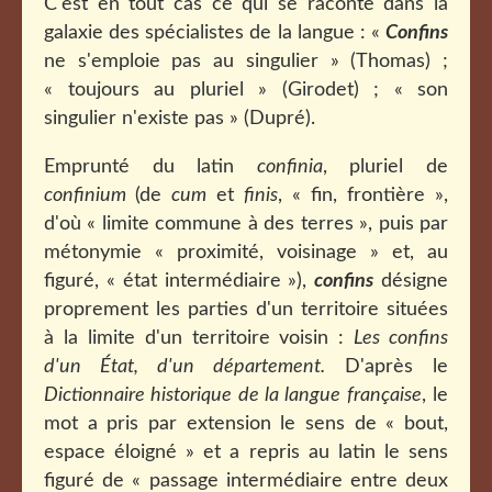
C'est en tout cas ce qui se raconte dans la
galaxie des spécialistes de la langue : «
Confins
ne s'emploie pas au singulier » (Thomas) ;
« toujours au pluriel » (Girodet) ; « son
singulier n'existe pas » (Dupré).
Emprunté du latin
confinia
, pluriel de
confinium
(de
cum
et
finis
, « fin, frontière »,
d'où « limite commune à des terres », puis par
métonymie « proximité, voisinage » et, au
figuré, « état intermédiaire »),
confins
désigne
proprement les parties d'un territoire situées
à la limite d'un territoire voisin :
Les confins
d'un État, d'un département.
D'après le
Dictionnaire historique de la langue française
, le
mot a pris par extension le sens de « bout,
espace éloigné » et a repris au latin le sens
figuré de « passage intermédiaire entre deux