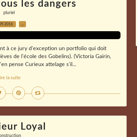
tous les dangers
pluriel
09.2016
…
t à ce jury d'exception un portfolio qui doit
èves de l'école des Gobelins). (Victoria Gairin,
n pense Curieux attelage s'il...
ire la suite
eur Loyal
onstruction