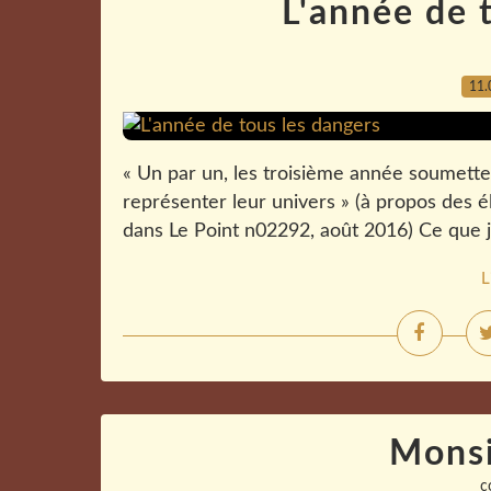
L'année de 
11.
« Un par un, les troisième année soumetten
représenter leur univers » (à propos des él
dans Le Point n02292, août 2016) Ce que j'e
L
Monsi
c