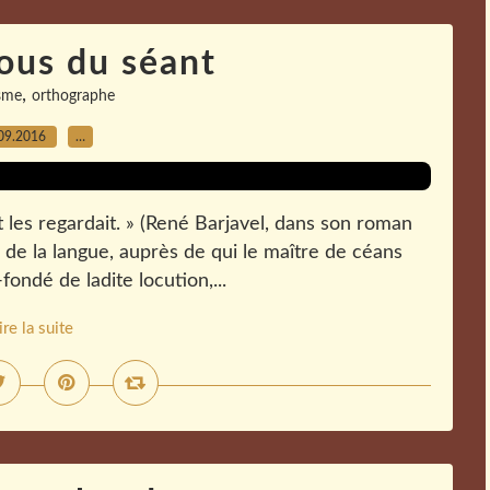
ous du séant
,
sme
orthographe
09.2016
…
et les regardait. » (René Barjavel, dans son roman
 de la langue, auprès de qui le maître de céans
fondé de ladite locution,...
ire la suite