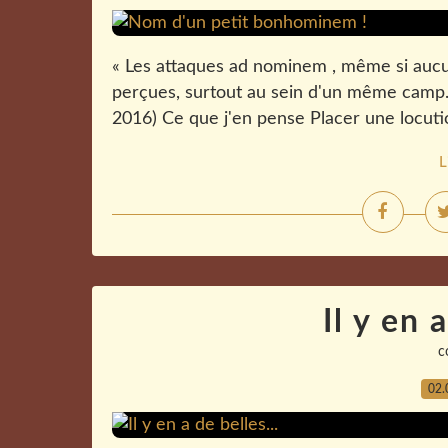
« Les attaques ad nominem , même si auc
perçues, surtout au sein d'un même camp. 
2016) Ce que j'en pense Placer une locution 
L
Il y en 
c
02.