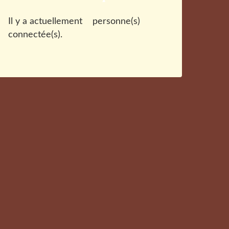
Il y a actuellement
personne(s)
connectée(s).