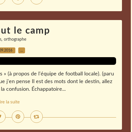
out le camp
,
e
orthographe
09.2016
…
 » (à propos de l'équipe de football locale). (paru
e j'en pense Il est des mots dont le destin, allez
 la confusion. Échappatoire...
ire la suite