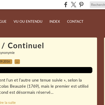
NGUE
VU OU ENTENDU
INDEX
CONTACT
 / Continuel
synonymie
09.2016
…
nt l'un et l'autre une tenue suivie », selon la
olas Beauzée (1769), mais le premier est utilisé
econd est désormais réservé...
ire la suite