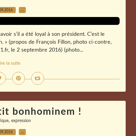
09.2016
…
avoir s’il a été loyal à son président. C’est le
 » (propos de François Fillon, photo ci-contre,
fr, le 2 septembre 2016) (photo...
ire la suite
tit bonhominem !
,
ique
expression
09.2016
…