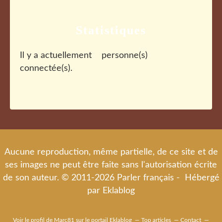
Statistiques
Il y a actuellement
personne(s)
connectée(s).
Aucune reproduction, même partielle, de ce site et de
ses images ne peut être faite sans l'autorisation écrite
de son auteur. © 2011-2026 Parler français - Hébergé
par
Eklablog
Voir le profil de
Marc81
sur le portail Eklablog
Top articles
Contact