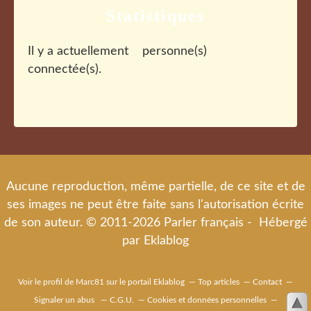
Statistiques
Il y a actuellement
personne(s)
connectée(s).
Aucune reproduction, même partielle, de ce site et de
ses images ne peut être faite sans l'autorisation écrite
de son auteur. © 2011-2026 Parler français - Hébergé
par
Eklablog
Voir le profil de
Marc81
sur le portail Eklablog
Top articles
Contact
Signaler un abus
C.G.U.
Cookies et données personnelles