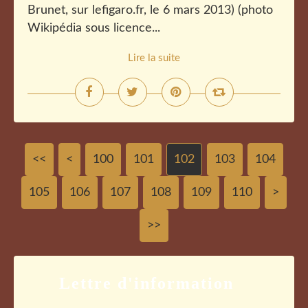
Brunet, sur lefigaro.fr, le 6 mars 2013) (photo
Wikipédia sous licence...
Lire la suite
<<
<
100
101
102
103
104
105
106
107
108
109
110
120
130
140
150
160
>
>>