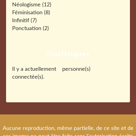
Néologisme
(12)
Féminisation
(8)
Infinitif
(7)
Ponctuation
(2)
Statistiques
Il y a actuellement
personne(s)
connectée(s).
Aucune reproduction, même partielle, de ce site et de