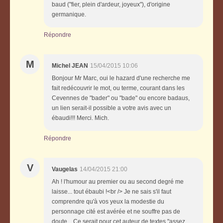
baud ("fier, plein d'ardeur, joyeux"), d'origine
germanique.
Répondre
M
Michel JEAN
15/04/2015 10:06
Bonjour Mr Marc, oui le hazard d'une recherche me
fait redécouvrir le mot, ou terme, courant dans les
Cevennes de "bader" ou "bade" ou encore badaus,
un lien serait-il possible a votre avis avec un
ébaudi!!! Merci. Mich.
Répondre
V
Vaugelas
14/04/2015 21:00
Ah ! l'humour au premier ou au second degré me
laisse... tout ébaubi !<br /> Je ne sais s'il faut
comprendre qu'à vos yeux la modestie du
personnage cité est avérée et ne souffre pas de
doute... Ce serait pour cet auteur de textes "assez