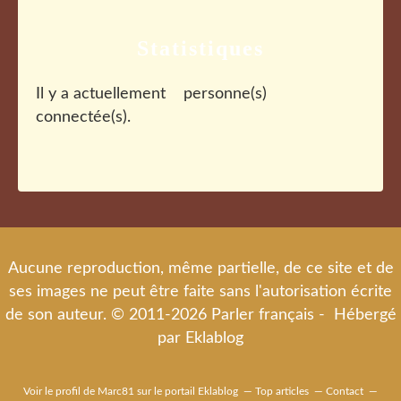
Statistiques
Il y a actuellement
personne(s)
connectée(s).
Aucune reproduction, même partielle, de ce site et de
ses images ne peut être faite sans l'autorisation écrite
de son auteur. © 2011-2026 Parler français - Hébergé
par
Eklablog
Voir le profil de
Marc81
sur le portail Eklablog
Top articles
Contact