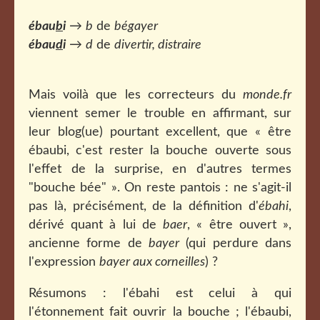
ébau
b
i
→
b
de
bégayer
ébau
d
i
→
d
de
divertir, distraire
Mais voilà que les correcteurs du
monde.fr
viennent semer le trouble en affirmant, sur
leur blog(ue) pourtant excellent, que « être
ébaubi, c'est rester la bouche ouverte sous
l'effet de la surprise, en d'autres termes
"bouche bée" ». On reste pantois : ne s'agit-il
pas là, précisément, de la définition d'
ébahi
,
dérivé quant à lui de
baer
, « être ouvert »,
ancienne forme de
bayer
(qui perdure dans
l'expression
bayer aux corneilles
) ?
Résumons : l'ébahi est celui à qui
l'étonnement fait ouvrir la bouche ; l'ébaubi,