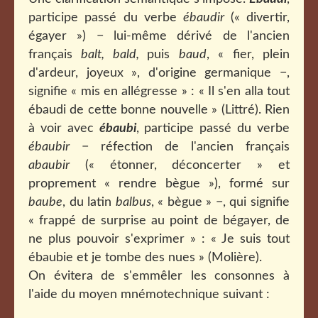
participe passé du verbe
ébaudir
(« divertir,
égayer ») − lui-même dérivé de l'ancien
français
balt, bald,
puis
baud
, « fier, plein
d'ardeur, joyeux », d'origine germanique −,
signifie « mis en allégresse » :
« Il s'en alla tout
ébaudi de cette bonne nouvelle » (Littré)
. Rien
à voir avec
ébaubi
, participe passé du verbe
ébaubir
− réfection de l'ancien français
abaubir
(« étonner, déconcerter » et
proprement « rendre bègue »), formé sur
baube
, du latin
balbus
, « bègue » −, qui signifie
« frappé de surprise au point de bégayer, de
ne plus pouvoir s'exprimer » :
« Je suis tout
ébaubie et je tombe des nues » (Molière).
On évitera de s'emmêler les consonnes à
l'aide du moyen mnémotechnique suivant :