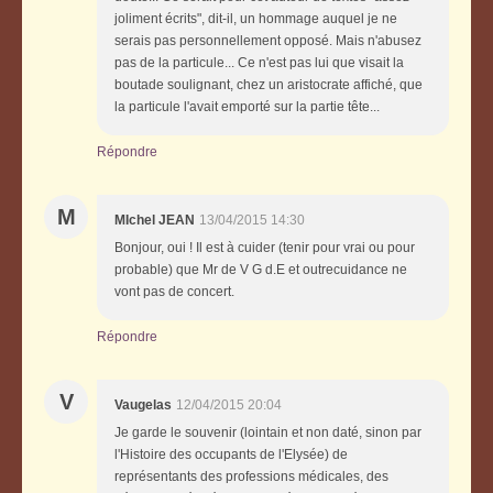
joliment écrits", dit-il, un hommage auquel je ne
serais pas personnellement opposé. Mais n'abusez
pas de la particule... Ce n'est pas lui que visait la
boutade soulignant, chez un aristocrate affiché, que
la particule l'avait emporté sur la partie tête...
Répondre
M
MIchel JEAN
13/04/2015 14:30
Bonjour, oui ! Il est à cuider (tenir pour vrai ou pour
probable) que Mr de V G d.E et outrecuidance ne
vont pas de concert.
Répondre
V
Vaugelas
12/04/2015 20:04
Je garde le souvenir (lointain et non daté, sinon par
l'Histoire des occupants de l'Elysée) de
représentants des professions médicales, des